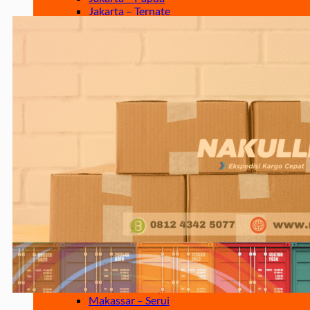
Jakarta – Ternate
Jakarta – Tarakan
Jakarta – Gorontalo
Jakarta – Samarinda
Makassar
Makassar – Balikpapan
Makassar – Samarinda
Makassar – Ambon
Makassar – Halmahera Tengah
Makassar – Manado
Makassar – Ternate
Makassar – Biak
Makassar – Timika
Makassar – Fakfak
Makassar – Tual
Makassar – Jayapura
Makassar – Kaimana
Makassar – Sorong
Makassar – Manokwari
Makassar – Merauke
Makassar – Nabire
Makassar – Papua
Makassar – Serui