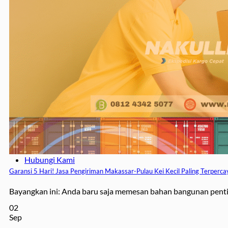
Surabaya – Samarinda
Surabaya – Balikpapan
Surabaya – Manado
Surabaya – Palu
Surabaya – Makassar
Jasa
Jasa Pengiriman Mobil
Jasa Packing
Jasa Pengiriman Motor
Jasa Pengiriman Barang
Jasa Sewa Carter Mobil
Jasa Pindahan Rumah
Blog
Tentang
Syarat Ketentuan
Hubungi Kami
Garansi 5 Hari! Jasa Pengiriman Makassar-Pulau Kei Kecil Paling Terperca
Bayangkan ini: Anda baru saja memesan bahan bangunan pentin
02
Sep