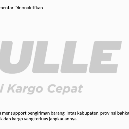
Kendari
Ekspedisi
Pengiriman
pada
Cat
mentar Dinonaktifkan
Estimasi
Kapal
Pengiriman
Balikpapan
Cargo
Kendari
Laut
yang
Balikpapan
Aman
Makassar
kus mensupport pengiriman barang lintas kabupaten, provinsi bahk
ik dan kargo yang terluas jangkauannya...