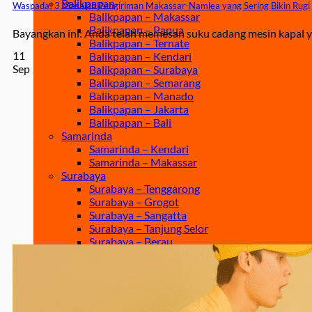
Balikpapan
Waspada! 3 Masalah Pengiriman Makassar-Namlea yang Sering Bikin Rugi
Balikpapan – Makassar
Balikpapan – Papua
Bayangkan ini: Anda telah memesan suku cadang mesin kapal yan
Balikpapan – Ternate
11
Balikpapan – Kendari
Sep
Balikpapan – Surabaya
Balikpapan – Semarang
Balikpapan – Manado
Balikpapan – Jakarta
Balikpapan – Bali
Samarinda
Samarinda – Kendari
Samarinda – Makassar
Surabaya
Surabaya – Tenggarong
Surabaya – Grogot
Surabaya – Sangatta
Surabaya – Tanjung Selor
Surabaya – Berau
Surabaya – Tarakan
Surabaya – Malinau
Surabaya – Bontang
Surabaya – Gorontalo
Surabaya – Kendari