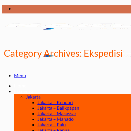
Skip
to
content
Category Archives:
Ekspedisi
Menu
Home
Ekspedisi
Jakarta
Jakarta – Kendari
Jakarta – Balikpapan
Jakarta – Makassar
Jakarta – Manado
Jakarta – Palu
Jakarta – Papua