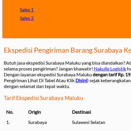
Sales 1
Sales 2
Ekspedisi Pengiriman Barang Surabaya K
Butuh jasa ekspedisi Surabaya Maluku yang bisa diandalkan? A
selama proses pengiriman? Jangan khawatir!
Nakulle Logistik
ha
Dengan layanan ekspedisi Surabaya Maluku
dengan tarif Rp. 19
Pengiriman Lihat Di Tabel Atau Klik
Disini
) sejak keberangkatan
dengan selamat dan tepat waktu.
Tarif Ekspedisi Surabaya Maluku
No.
Origin
Destinasi
1.
Surabaya
Sulawesi Selatan