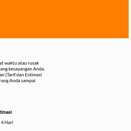
at waktu atau rusak
arang kesayangan Anda.
n (Tarif dan Estimasi
arang Anda sampai
timasi
- 4 Hari