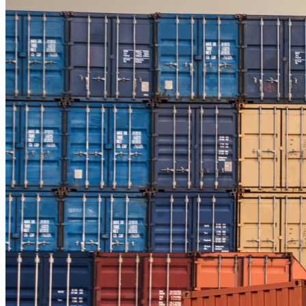
Jakarta – Gorontalo
Jakarta – Samarinda
Makassar
Makassar – Balikpapan
Makassar – Samarinda
Makassar – Ambon
Makassar – Halmahera Tengah
Makassar – Manado
Makassar – Ternate
Makassar – Biak
Makassar – Timika
Makassar – Fakfak
Makassar – Tual
Makassar – Jayapura
Makassar – Kaimana
Makassar – Sorong
Makassar – Manokwari
Makassar – Merauke
Makassar – Nabire
Makassar – Papua
Makassar – Serui
Balikpapan
Balikpapan – Makassar