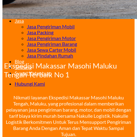
Surabaya – Manado
Surabaya – Palu
Surabaya – Makassar
Jasa
Jasa Pengiriman Mobil
Jasa Packing
Jasa Pengiriman Motor
Jasa Pengiriman Barang
Jasa Sewa Carter Mobil
Jasa Pindahan Rumah
Blog
Ekspedisi Makassar Masohi Maluku
Tentang
Syarat Ketentuan
Tengah Terbaik No 1
Hubungi Kami
Nikmati layanan Ekspedisi Makassar Masohi Maluku
Tengah, Maluku, yang profesional dalam memberikan
pelayanan jasa pengiriman barang, motor, dan mobil dengan
tarif biaya kirim murah bersama Nakulle Logistik. Nakulle
Logistik Berkomitmen Untuk Terus Mensupport Pengiriman
Barang Anda Dengan Aman dan Tepat Waktu Sampai
Tujuan.