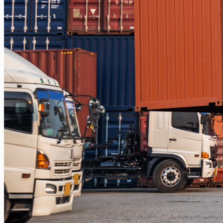
Balikpapan – Papua
Balikpapan – Ternate
Balikpapan – Kendari
Balikpapan – Surabaya
Balikpapan – Semarang
Balikpapan – Manado
Balikpapan – Jakarta
Balikpapan – Bali
Samarinda
Samarinda – Kendari
Samarinda – Makassar
Surabaya
Surabaya – Tenggarong
Surabaya – Grogot
Surabaya – Sangatta
Surabaya – Tanjung Selor
Surabaya – Berau
Surabaya – Tarakan
Surabaya – Malinau
Surabaya – Bontang
Surabaya – Gorontalo
Surabaya – Kendari
Surabaya – Samarinda
Surabaya – Balikpapan