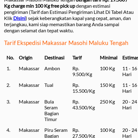
Kg charge min 100 Kg free pick up
dengan estimasi
pengiriman (Tarif dan Estimasi Pengiriman Lihat Di Tabel Atau
Klik
Disini
) sejak keberangkatan kapal yang cepat, aman, dan
terjangkau, kami siap memastikan barang Anda sampai
dengan selamat dan tepat waktu.
Tarif Ekspedisi Makassar Masohi Maluku Tengah
No.
Origin
Destinasi
Tarif
Minimal
Estimas
1.
Makassar
Ambon
Rp.
100 Kg
11 - 16
9.500/Kg
Hari
2.
Makassar
Tual
Rp.
150 Kg
11 - 16
15.500/Kg
Hari
3.
Makassar
Bula
Rp.
250 Kg
20 - 24
Seram
43.500/Kg
Hari
Bagian
Timur
4.
Makassar
Piru Seram
Rp.
100 Kg
20 - 24
Bagian
27.500/Kg
Hari