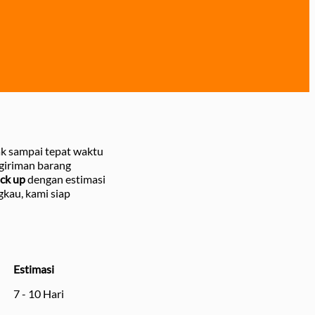
ak sampai tepat waktu
giriman barang
ick up
dengan estimasi
gkau, kami siap
Estimasi
7 - 10 Hari