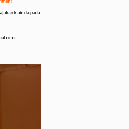
riman?
gajukan klaim kepada
al roro.