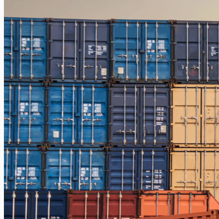
Jakarta – Ternate
Jakarta – Tarakan
Jakarta – Gorontalo
Jakarta – Samarinda
Makassar
Makassar – Balikpapan
Makassar – Samarinda
Makassar – Ambon
Makassar – Halmahera Tengah
Makassar – Manado
Makassar – Ternate
Makassar – Biak
Makassar – Timika
Makassar – Fakfak
Makassar – Tual
Makassar – Jayapura
Makassar – Kaimana
Makassar – Sorong
Makassar – Manokwari
Makassar – Merauke
Makassar – Nabire
Makassar – Papua
Makassar – Serui