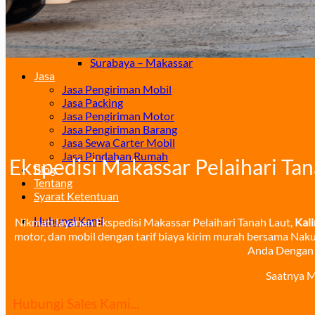
Surabaya – Samarinda
Surabaya – Balikpapan
Surabaya – Manado
Surabaya – Palu
Surabaya – Makassar
Jasa
Jasa Pengiriman Mobil
Jasa Packing
Jasa Pengiriman Motor
Jasa Pengiriman Barang
Jasa Sewa Carter Mobil
Jasa Pindahan Rumah
Ekspedisi Makassar Pelaihari Tan
Blog
Tentang
Syarat Ketentuan
Hubungi Kami
Nikmati layanan Ekspedisi Makassar Pelaihari Tanah Laut,
Kal
motor, dan mobil dengan tarif biaya kirim murah bersama Nak
Anda Dengan 
Saatnya M
Hubungi Sales Kami...