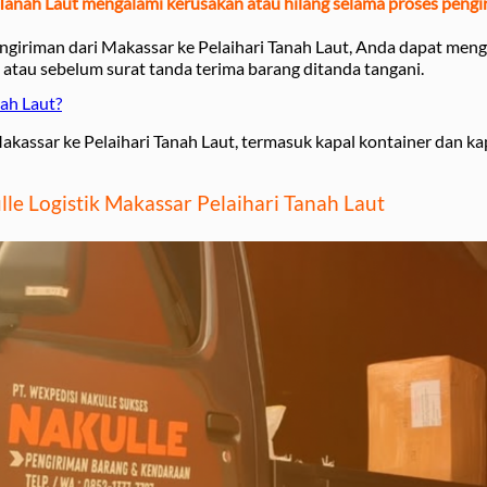
i Tanah Laut mengalami kerusakan atau hilang selama proses pengi
ngiriman dari Makassar ke Pelaihari Tanah Laut, Anda dapat men
 atau sebelum surat tanda terima barang ditanda tangani.
nah Laut?
akassar ke Pelaihari Tanah Laut, termasuk kapal kontainer dan kap
e Logistik Makassar Pelaihari Tanah Laut