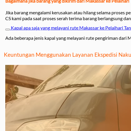
Bagaimana jika barang yang dikirim dari Makassar ke Pelaihar
Jika barang mengalami kerusakan atau hilang selama proses pe
CS kami pada saat proses serah terima barang berlangsung dan
Kapal apa saja yang melayani rute Makassar ke Pelaihari Ta
Ada beberapa jenis kapal yang melayani rute pengiriman dari M
Keuntungan Menggunakan Layanan Ekspedisi Nakull