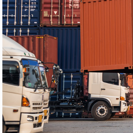
Balikpapan
Balikpapan – Makassar
Balikpapan – Papua
Balikpapan – Ternate
Balikpapan – Kendari
Balikpapan – Surabaya
Balikpapan – Semarang
Balikpapan – Manado
Balikpapan – Jakarta
Balikpapan – Bali
Samarinda
Samarinda – Kendari
Samarinda – Makassar
Surabaya
Surabaya – Tenggarong
Surabaya – Grogot
Surabaya – Sangatta
Surabaya – Tanjung Selor
Surabaya – Berau
Surabaya – Tarakan
Surabaya – Malinau
Surabaya – Bontang
Surabaya – Gorontalo
Surabaya – Kendari