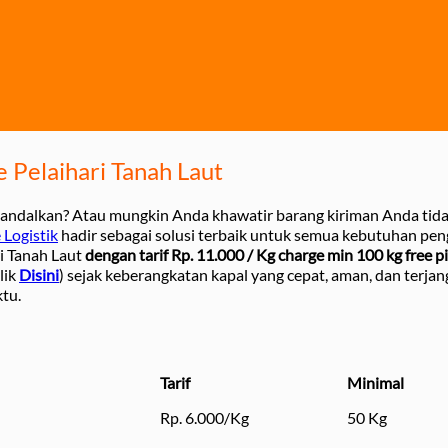
 Pelaihari Tanah Laut
 diandalkan? Atau mungkin Anda khawatir barang kiriman Anda tid
 Logistik
hadir sebagai solusi terbaik untuk semua kebutuhan pen
i Tanah Laut
dengan tarif Rp. 11.000 / Kg charge min 100 kg free p
lik
Disini
) sejak keberangkatan kapal yang cepat, aman, dan terjan
tu.
Tarif
Minimal
Rp. 6.000/Kg
50 Kg