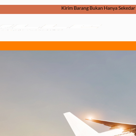
Kirim Barang Bukan Hanya Sekedar Dikirim. Tapi, Bagaima