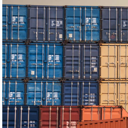
Jakarta – Gorontalo
Jakarta – Samarinda
Makassar
Makassar – Balikpapan
Makassar – Samarinda
Makassar – Ambon
Makassar – Halmahera Tengah
Makassar – Manado
Makassar – Ternate
Makassar – Biak
Makassar – Timika
Makassar – Fakfak
Makassar – Tual
Makassar – Jayapura
Makassar – Kaimana
Makassar – Sorong
Makassar – Manokwari
Makassar – Merauke
Makassar – Nabire
Makassar – Papua
Makassar – Serui
Balikpapan
Balikpapan – Makassar