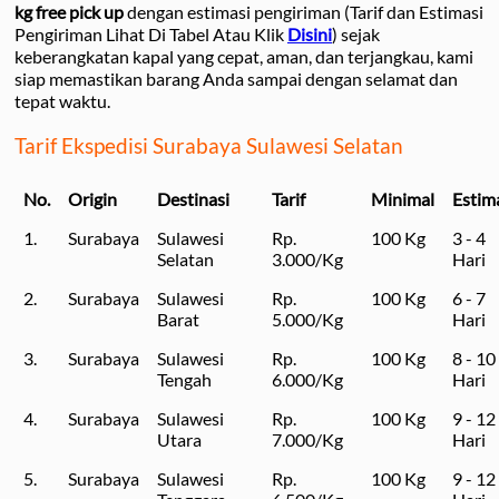
kg free pick up
dengan estimasi pengiriman (Tarif dan Estimasi
Pengiriman Lihat Di Tabel Atau Klik
Disini
) sejak
keberangkatan kapal yang cepat, aman, dan terjangkau, kami
siap memastikan barang Anda sampai dengan selamat dan
tepat waktu.
Tarif Ekspedisi Surabaya Sulawesi Selatan
No.
Origin
Destinasi
Tarif
Minimal
Estim
1.
Surabaya
Sulawesi
Rp.
100 Kg
3 - 4
Selatan
3.000/Kg
Hari
2.
Surabaya
Sulawesi
Rp.
100 Kg
6 - 7
Barat
5.000/Kg
Hari
3.
Surabaya
Sulawesi
Rp.
100 Kg
8 - 10
Tengah
6.000/Kg
Hari
4.
Surabaya
Sulawesi
Rp.
100 Kg
9 - 12
Utara
7.000/Kg
Hari
5.
Surabaya
Sulawesi
Rp.
100 Kg
9 - 12