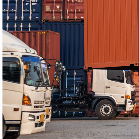
Balikpapan – Papua
Balikpapan – Ternate
Balikpapan – Kendari
Balikpapan – Surabaya
Balikpapan – Semarang
Balikpapan – Manado
Balikpapan – Jakarta
Balikpapan – Bali
Samarinda
Samarinda – Kendari
Samarinda – Makassar
Surabaya
Surabaya – Tenggarong
Surabaya – Grogot
Surabaya – Sangatta
Surabaya – Tanjung Selor
Surabaya – Berau
Surabaya – Tarakan
Surabaya – Malinau
Surabaya – Bontang
Surabaya – Gorontalo
Surabaya – Kendari
Surabaya – Samarinda
Surabaya – Balikpapan