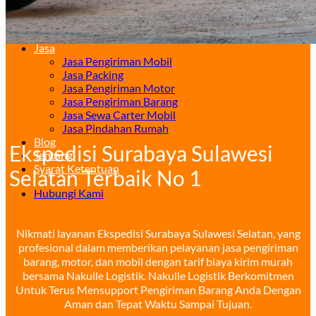
Surabaya – Manado
Surabaya – Palu
Surabaya – Makassar
Jasa
Jasa Pengiriman Mobil
Jasa Packing
Jasa Pengiriman Motor
Jasa Pengiriman Barang
Jasa Sewa Carter Mobil
Jasa Pindahan Rumah
Blog
Ekspedisi Surabaya Sulawesi
Tentang
Syarat Ketentuan
Selatan Terbaik No 1
Hubungi Kami
Nikmati layanan Ekspedisi Surabaya Sulawesi Selatan, yang
profesional dalam memberikan pelayanan jasa pengiriman
barang, motor, dan mobil dengan tarif biaya kirim murah
bersama Nakulle Logistik. Nakulle Logistik Berkomitmen
Untuk Terus Mensupport Pengiriman Barang Anda Dengan
Aman dan Tepat Waktu Sampai Tujuan.