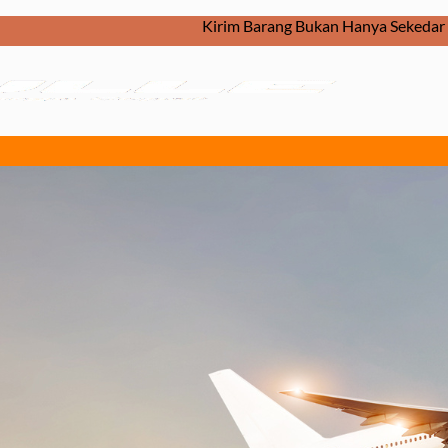
Kirim Barang Bukan Hanya Sekedar Dikirim. Tapi, Bagaima