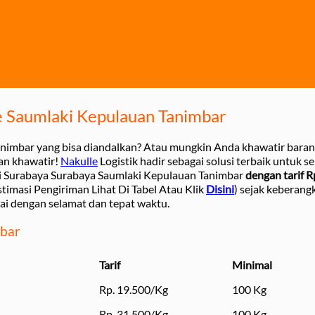
e Saumlaki Kepulauan Tanimbar
animbar yang bisa diandalkan? Atau mungkin Anda khawatir baran
an khawatir!
Nakulle
Logistik hadir sebagai solusi terbaik untuk
i Surabaya Surabaya Saumlaki Kepulauan Tanimbar
dengan tarif R
stimasi Pengiriman Lihat Di Tabel Atau Klik
Disini
) sejak keberang
ai dengan selamat dan tepat waktu.
mbar
Tarif
Minimal
Rp. 19.500/Kg
100 Kg
Rp. 31.500/Kg
100 Kg