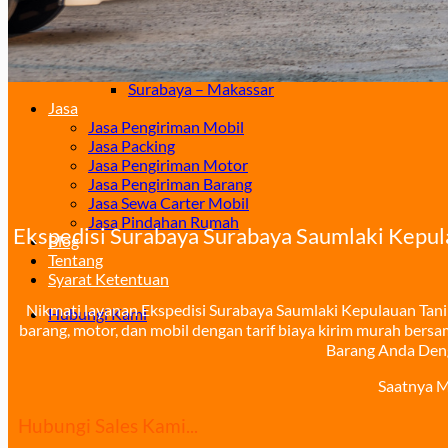
Surabaya – Samarinda
Surabaya – Balikpapan
Surabaya – Manado
Surabaya – Palu
Surabaya – Makassar
Jasa
Jasa Pengiriman Mobil
Jasa Packing
Jasa Pengiriman Motor
Jasa Pengiriman Barang
Jasa Sewa Carter Mobil
Jasa Pindahan Rumah
Ekspedisi Surabaya Surabaya Saumlaki Kepul
Blog
Tentang
Syarat Ketentuan
Nikmati layanan Ekspedisi Surabaya Saumlaki Kepulauan Tan
Hubungi Kami
barang, motor, dan mobil dengan tarif biaya kirim murah bers
Barang Anda Den
Saatnya M
Hubungi Sales Kami...