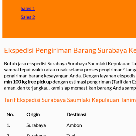
Sales 1
Sales 2
Ekspedisi Pengiriman Barang Surabaya K
Butuh jasa ekspedisi Surabaya Surabaya Saumlaki Kepulauan T
sampai tepat waktu atau rusak selama proses pengiriman? Jang
pengiriman barang kesayangan Anda. Dengan layanan ekspedis
min 100 kg free pick up
dengan estimasi pengiriman (Tarif dan E
aman, dan terjangkau, kami siap memastikan barang Anda samp
Tarif Ekspedisi Surabaya Saumlaki Kepulauan Tani
No.
Origin
Destinasi
1.
Surabaya
Ambon
2.
Surabaya
Tual