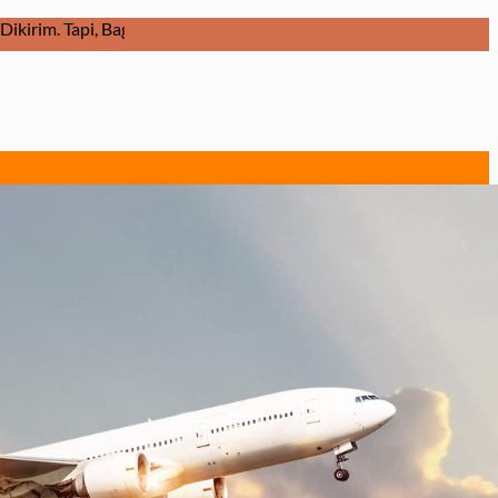
na Barang Dikirim Dalam Keadaan Baik dan Diterima Ditujuan Dal