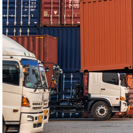
Balikpapan
Balikpapan – Makassar
Balikpapan – Papua
Balikpapan – Ternate
Balikpapan – Kendari
Balikpapan – Surabaya
Balikpapan – Semarang
Balikpapan – Manado
Balikpapan – Jakarta
Balikpapan – Bali
Samarinda
Samarinda – Kendari
Samarinda – Makassar
Surabaya
Surabaya – Tenggarong
Surabaya – Grogot
Surabaya – Sangatta
Surabaya – Tanjung Selor
Surabaya – Berau
Surabaya – Tarakan
Surabaya – Malinau
Surabaya – Bontang
Surabaya – Gorontalo
Surabaya – Kendari