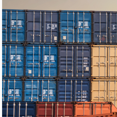
Jakarta – Ternate
Jakarta – Tarakan
Jakarta – Gorontalo
Jakarta – Samarinda
Makassar
Makassar – Balikpapan
Makassar – Samarinda
Makassar – Ambon
Makassar – Halmahera Tengah
Makassar – Manado
Makassar – Ternate
Makassar – Biak
Makassar – Timika
Makassar – Fakfak
Makassar – Tual
Makassar – Jayapura
Makassar – Kaimana
Makassar – Sorong
Makassar – Manokwari
Makassar – Merauke
Makassar – Nabire
Makassar – Papua
Makassar – Serui