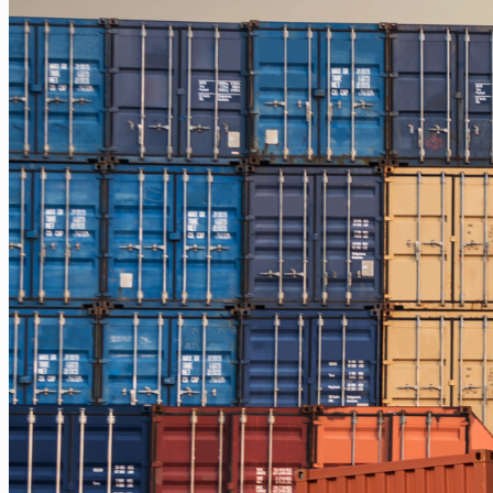
Jakarta – Gorontalo
Jakarta – Samarinda
Makassar
Makassar – Balikpapan
Makassar – Samarinda
Makassar – Ambon
Makassar – Halmahera Tengah
Makassar – Manado
Makassar – Ternate
Makassar – Biak
Makassar – Timika
Makassar – Fakfak
Makassar – Tual
Makassar – Jayapura
Makassar – Kaimana
Makassar – Sorong
Makassar – Manokwari
Makassar – Merauke
Makassar – Nabire
Makassar – Papua
Makassar – Serui
Balikpapan
Balikpapan – Makassar