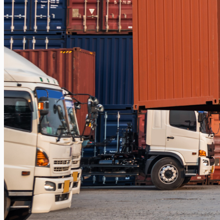
Balikpapan – Papua
Balikpapan – Ternate
Balikpapan – Kendari
Balikpapan – Surabaya
Balikpapan – Semarang
Balikpapan – Manado
Balikpapan – Jakarta
Balikpapan – Bali
Samarinda
Samarinda – Kendari
Samarinda – Makassar
Surabaya
Surabaya – Tenggarong
Surabaya – Grogot
Surabaya – Sangatta
Surabaya – Tanjung Selor
Surabaya – Berau
Surabaya – Tarakan
Surabaya – Malinau
Surabaya – Bontang
Surabaya – Gorontalo
Surabaya – Kendari
Surabaya – Samarinda
Surabaya – Balikpapan