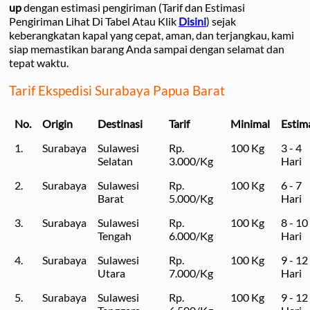
up
dengan estimasi pengiriman (Tarif dan Estimasi
Pengiriman Lihat Di Tabel Atau Klik
Disini
) sejak
keberangkatan kapal yang cepat, aman, dan terjangkau, kami
siap memastikan barang Anda sampai dengan selamat dan
tepat waktu.
Tarif Ekspedisi Surabaya Papua Barat
No.
Origin
Destinasi
Tarif
Minimal
Estim
1.
Surabaya
Sulawesi
Rp.
100 Kg
3 - 4
Selatan
3.000/Kg
Hari
2.
Surabaya
Sulawesi
Rp.
100 Kg
6 - 7
Barat
5.000/Kg
Hari
3.
Surabaya
Sulawesi
Rp.
100 Kg
8 - 10
Tengah
6.000/Kg
Hari
4.
Surabaya
Sulawesi
Rp.
100 Kg
9 - 12
Utara
7.000/Kg
Hari
5.
Surabaya
Sulawesi
Rp.
100 Kg
9 - 12