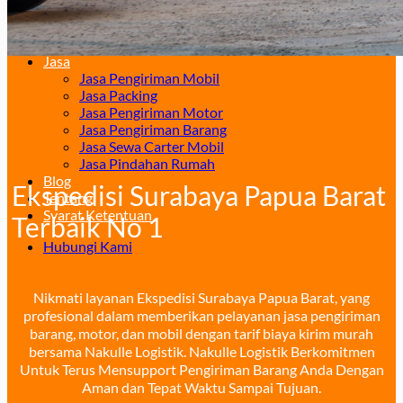
Surabaya – Manado
Surabaya – Palu
Surabaya – Makassar
Jasa
Jasa Pengiriman Mobil
Jasa Packing
Jasa Pengiriman Motor
Jasa Pengiriman Barang
Jasa Sewa Carter Mobil
Jasa Pindahan Rumah
Blog
Ekspedisi Surabaya Papua Barat
Tentang
Syarat Ketentuan
Terbaik No 1
Hubungi Kami
Nikmati layanan Ekspedisi Surabaya Papua Barat, yang
profesional dalam memberikan pelayanan jasa pengiriman
barang, motor, dan mobil dengan tarif biaya kirim murah
bersama Nakulle Logistik. Nakulle Logistik Berkomitmen
Untuk Terus Mensupport Pengiriman Barang Anda Dengan
Aman dan Tepat Waktu Sampai Tujuan.