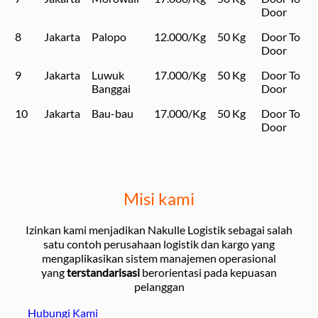
Door
8
Jakarta
Palopo
12.000/Kg
50 Kg
Door To
Door
9
Jakarta
Luwuk
17.000/Kg
50 Kg
Door To
Banggai
Door
10
Jakarta
Bau-bau
17.000/Kg
50 Kg
Door To
Door
Misi kami
Izinkan kami menjadikan Nakulle Logistik sebagai salah
satu contoh perusahaan logistik dan kargo yang
mengaplikasikan sistem manajemen operasional
yang
terstandarisasi
berorientasi pada kepuasan
pelanggan
Hubungi Kami