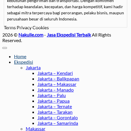
kebutuhan pengiriman dan transportasi. Dengan komitmen
terhadap keandalan, kecepatan, dan harga kompetitif, kami hadir
sebagai mitra terpercaya bagi perorangan, pelaku bisnis, maupun
perusahaan besar di seluruh Indonesia.
Terms
Privacy
Cookies
Kami mengkhususkan diri dalam
jasa pengiriman barang
, mulai
2026 ©
Nakulle.com
-
Jasa Ekspedisi Terbaik
All Rights
dari paket kecil hingga kargo besar, dengan pilihan layanan darat,
Reserved.
laut, dan udara untuk memastikan barang sampai tepat waktu.
Selain itu, Nakulle Logistik juga menyediakan
jasa pengiriman
motor
dan mobil
yang aman dan terjamin, didukung oleh armada
Home
car carrier dan towing yang modern serta tim profesional yang
Ekspedisi
berpengalaman menangani kendaraan dengan hati-hati.
Jakarta
Jakarta – Kendari
Bagi Anda yang membutuhkan
jasa pindahan
, baik untuk rumah,
Jakarta – Balikpapan
kantor, maupun kos-kosan, Nakulle Logistik menawarkan solusi
Jakarta – Makassar
Jakarta – Manado
lengkap mulai dari packing, bongkar pasang furnitur, hingga
Jakarta – Palu
transportasi menggunakan truk berpendingin atau box yang luas.
Jakarta – Papua
Kami memahami bahwa pindahan adalah momen penting,
Jakarta – Ternate
sehingga kami memastikan prosesnya berjalan lancar tanpa
Jakarta – Tarakan
khawatir barang rusak atau tertinggal.
Jakarta – Gorontalo
Jakarta – Samarinda
Kami juga menyediakan
jasa sewa mobil
untuk berbagai
Makassar