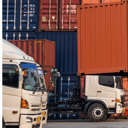
Makassar – Papua
Makassar – Serui
Balikpapan
Balikpapan – Makassar
Balikpapan – Papua
Balikpapan – Ternate
Balikpapan – Kendari
Balikpapan – Surabaya
Balikpapan – Semarang
Balikpapan – Manado
Balikpapan – Jakarta
Balikpapan – Bali
Samarinda
Samarinda – Kendari
Samarinda – Makassar
Surabaya
Surabaya – Tenggarong
Surabaya – Grogot
Surabaya – Sangatta
Surabaya – Tanjung Selor
Surabaya – Berau
Surabaya – Tarakan
Surabaya – Malinau
Surabaya – Bontang