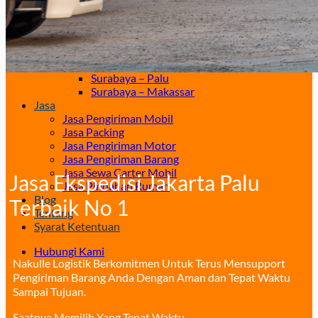
Surabaya – Gorontalo
Surabaya – Kendari
Surabaya – Samarinda
Surabaya – Balikpapan
Surabaya – Manado
Surabaya – Palu
Surabaya – Makassar
Jasa
Jasa Pengiriman Mobil
Jasa Packing
Jasa Pengiriman Motor
Jasa Pengiriman Barang
Jasa Sewa Carter Mobil
Jasa Ekspedisi Jakarta Palu
Jasa Pindahan Rumah
Blog
Terbaik No 1
Tentang
Syarat Ketentuan
Hubungi Kami
Nakulle Logistik Berkomitmen Untuk Terus Mensupport
Pengiriman Barang Anda Dengan Aman dan Tepat Waktu
Sampai Tujuan.
Saatnya Memilih Yang Tepat Waktu