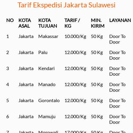
Tarif Ekspedisi Jakarta Sulawesi
NO
KOTA
KOTA
TARIF /
MIN.
LAYANAN
ASAL
TUJUAN
KG
KIRIM
1
Jakarta
Makassar
10.000/Kg
50 Kg
Door To
Door
2
Jakarta
Palu
12.000/Kg
50 Kg
Door To
Door
3
Jakarta
Kendari
12.000/Kg
50 Kg
Door To
Door
4
Jakarta
Manado
12.000/Kg
50 Kg
Door To
Door
5
Jakarta
Gorontalo
12.000/Kg
50 Kg
Door To
Door
6
Jakarta
Mamuju
12.000/Kg
50 Kg
Door To
Door
7
Jakarta
Morowali
17.000/Kg
50 Kg
Door To