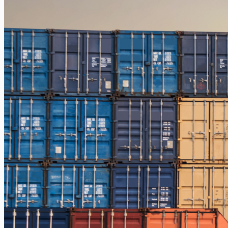
Jakarta – Palu
Jakarta – Papua
Jakarta – Ternate
Jakarta – Tarakan
Jakarta – Gorontalo
Jakarta – Samarinda
Makassar
Makassar – Balikpapan
Makassar – Samarinda
Makassar – Ambon
Makassar – Halmahera Tengah
Makassar – Manado
Makassar – Ternate
Makassar – Biak
Makassar – Timika
Makassar – Fakfak
Makassar – Tual
Makassar – Jayapura
Makassar – Kaimana
Makassar – Sorong
Makassar – Manokwari
Makassar – Merauke
Makassar – Nabire