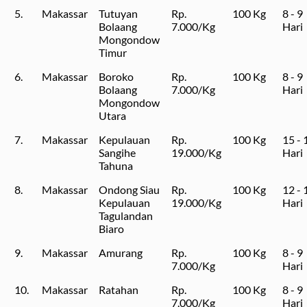
5.
Makassar
Tutuyan
Rp.
100 Kg
8 - 9
Bolaang
7.000/Kg
Hari
Mongondow
Timur
6.
Makassar
Boroko
Rp.
100 Kg
8 - 9
Bolaang
7.000/Kg
Hari
Mongondow
Utara
7.
Makassar
Kepulauan
Rp.
100 Kg
15 - 
Sangihe
19.000/Kg
Hari
Tahuna
8.
Makassar
Ondong Siau
Rp.
100 Kg
12 - 
Kepulauan
19.000/Kg
Hari
Tagulandan
Biaro
9.
Makassar
Amurang
Rp.
100 Kg
8 - 9
7.000/Kg
Hari
10.
Makassar
Ratahan
Rp.
100 Kg
8 - 9
7.000/Kg
Hari