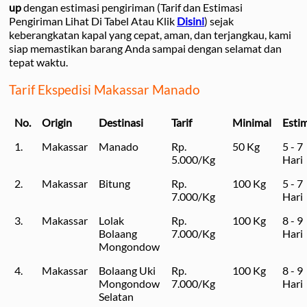
up
dengan estimasi pengiriman (Tarif dan Estimasi
Pengiriman Lihat Di Tabel Atau Klik
Disini
) sejak
keberangkatan kapal yang cepat, aman, dan terjangkau, kami
siap memastikan barang Anda sampai dengan selamat dan
tepat waktu.
Tarif Ekspedisi Makassar Manado
No.
Origin
Destinasi
Tarif
Minimal
Esti
1.
Makassar
Manado
Rp.
50 Kg
5 - 7
5.000/Kg
Hari
2.
Makassar
Bitung
Rp.
100 Kg
5 - 7
7.000/Kg
Hari
3.
Makassar
Lolak
Rp.
100 Kg
8 - 9
Bolaang
7.000/Kg
Hari
Mongondow
4.
Makassar
Bolaang Uki
Rp.
100 Kg
8 - 9
Mongondow
7.000/Kg
Hari
Selatan