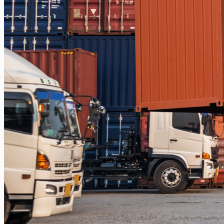
Balikpapan – Papua
Balikpapan – Ternate
Balikpapan – Kendari
Balikpapan – Surabaya
Balikpapan – Semarang
Balikpapan – Manado
Balikpapan – Jakarta
Balikpapan – Bali
Samarinda
Samarinda – Kendari
Samarinda – Makassar
Surabaya
Surabaya – Tenggarong
Surabaya – Grogot
Surabaya – Sangatta
Surabaya – Tanjung Selor
Surabaya – Berau
Surabaya – Tarakan
Surabaya – Malinau
Surabaya – Bontang
Surabaya – Gorontalo
Surabaya – Kendari
Surabaya – Samarinda
Surabaya – Balikpapan