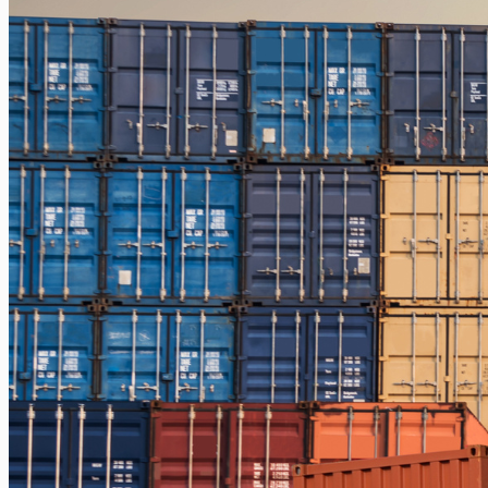
Jakarta – Gorontalo
Jakarta – Samarinda
Makassar
Makassar – Balikpapan
Makassar – Samarinda
Makassar – Ambon
Makassar – Halmahera Tengah
Makassar – Manado
Makassar – Ternate
Makassar – Biak
Makassar – Timika
Makassar – Fakfak
Makassar – Tual
Makassar – Jayapura
Makassar – Kaimana
Makassar – Sorong
Makassar – Manokwari
Makassar – Merauke
Makassar – Nabire
Makassar – Papua
Makassar – Serui
Balikpapan
Balikpapan – Makassar