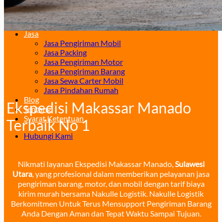
Surabaya – Manado
Surabaya – Palu
Surabaya – Makassar
Jasa
Jasa Pengiriman Mobil
Jasa Packing
Jasa Pengiriman Motor
Jasa Pengiriman Barang
Jasa Sewa Carter Mobil
Jasa Pindahan Rumah
Blog
Ekspedisi Makassar Manado
Tentang
Syarat Ketentuan
Terbaik No 1
Hubungi Kami
Nikmati layanan Ekspedisi Makassar Manado,
Sulawesi
Utara
, yang profesional dalam memberikan pelayanan jasa
pengiriman barang, motor, dan mobil dengan tarif biaya
kirim murah bersama Nakulle Logistik. Nakulle Logistik
Berkomitmen Untuk Terus Mensupport Pengiriman Barang
Anda Dengan Aman dan Tepat Waktu Sampai Tujuan.