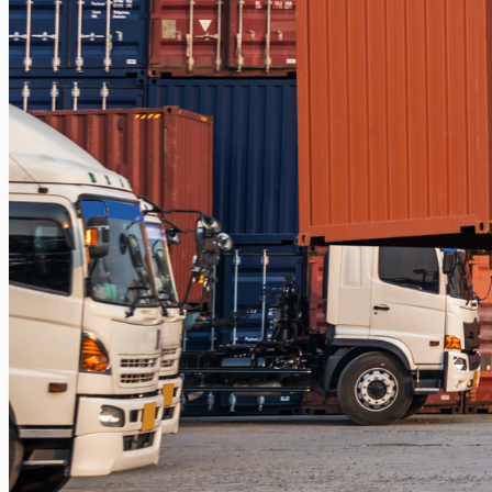
Balikpapan – Papua
Balikpapan – Ternate
Balikpapan – Kendari
Balikpapan – Surabaya
Balikpapan – Semarang
Balikpapan – Manado
Balikpapan – Jakarta
Balikpapan – Bali
Samarinda
Samarinda – Kendari
Samarinda – Makassar
Surabaya
Surabaya – Tenggarong
Surabaya – Grogot
Surabaya – Sangatta
Surabaya – Tanjung Selor
Surabaya – Berau
Surabaya – Tarakan
Surabaya – Malinau
Surabaya – Bontang
Surabaya – Gorontalo
Surabaya – Kendari
Surabaya – Samarinda
Surabaya – Balikpapan