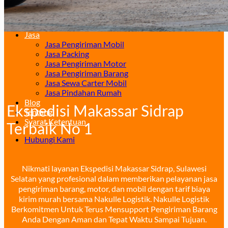
Surabaya – Manado
Surabaya – Palu
Surabaya – Makassar
Jasa
Jasa Pengiriman Mobil
Jasa Packing
Jasa Pengiriman Motor
Jasa Pengiriman Barang
Jasa Sewa Carter Mobil
Jasa Pindahan Rumah
Blog
Ekspedisi Makassar Sidrap
Tentang
Syarat Ketentuan
Terbaik No 1
Hubungi Kami
Nikmati layanan Ekspedisi Makassar Sidrap, Sulawesi
Selatan yang profesional dalam memberikan pelayanan jasa
pengiriman barang, motor, dan mobil dengan tarif biaya
kirim murah bersama Nakulle Logistik. Nakulle Logistik
Berkomitmen Untuk Terus Mensupport Pengiriman Barang
Anda Dengan Aman dan Tepat Waktu Sampai Tujuan.