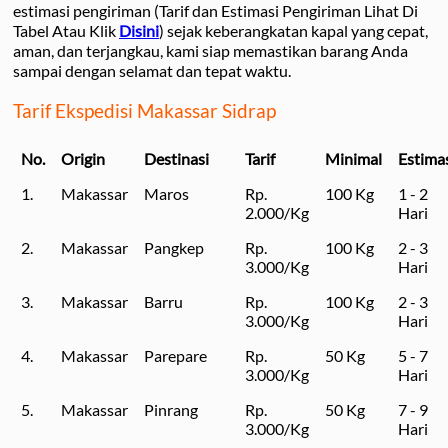
estimasi pengiriman (Tarif dan Estimasi Pengiriman Lihat Di
Tabel Atau Klik
Disini
) sejak keberangkatan kapal yang cepat,
aman, dan terjangkau, kami siap memastikan barang Anda
sampai dengan selamat dan tepat waktu.
Tarif Ekspedisi Makassar Sidrap
No.
Origin
Destinasi
Tarif
Minimal
Estima
1.
Makassar
Maros
Rp.
100 Kg
1 - 2
2.000/Kg
Hari
2.
Makassar
Pangkep
Rp.
100 Kg
2 - 3
3.000/Kg
Hari
3.
Makassar
Barru
Rp.
100 Kg
2 - 3
3.000/Kg
Hari
4.
Makassar
Parepare
Rp.
50 Kg
5 - 7
3.000/Kg
Hari
5.
Makassar
Pinrang
Rp.
50 Kg
7 - 9
3.000/Kg
Hari