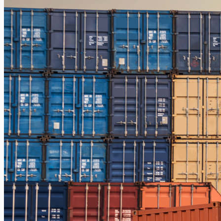
Jakarta – Gorontalo
Jakarta – Samarinda
Makassar
Makassar – Balikpapan
Makassar – Samarinda
Makassar – Ambon
Makassar – Halmahera Tengah
Makassar – Manado
Makassar – Ternate
Makassar – Biak
Makassar – Timika
Makassar – Fakfak
Makassar – Tual
Makassar – Jayapura
Makassar – Kaimana
Makassar – Sorong
Makassar – Manokwari
Makassar – Merauke
Makassar – Nabire
Makassar – Papua
Makassar – Serui
Balikpapan
Balikpapan – Makassar