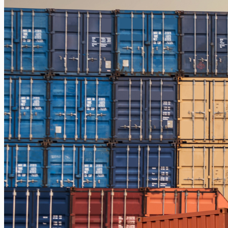
Jakarta – Gorontalo
Jakarta – Samarinda
Makassar
Makassar – Balikpapan
Makassar – Samarinda
Makassar – Ambon
Makassar – Halmahera Tengah
Makassar – Manado
Makassar – Ternate
Makassar – Biak
Makassar – Timika
Makassar – Fakfak
Makassar – Tual
Makassar – Jayapura
Makassar – Kaimana
Makassar – Sorong
Makassar – Manokwari
Makassar – Merauke
Makassar – Nabire
Makassar – Papua
Makassar – Serui
Balikpapan
Balikpapan – Makassar