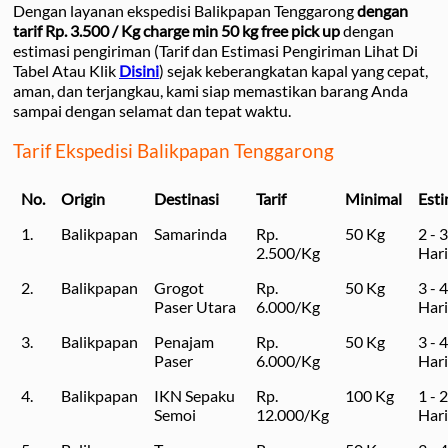
Dengan layanan ekspedisi Balikpapan Tenggarong
dengan
tarif Rp. 3.500 / Kg charge min 50 kg free pick up
dengan
estimasi pengiriman (Tarif dan Estimasi Pengiriman Lihat Di
Tabel Atau Klik
Disini
) sejak keberangkatan kapal yang cepat,
aman, dan terjangkau, kami siap memastikan barang Anda
sampai dengan selamat dan tepat waktu.
Tarif Ekspedisi Balikpapan Tenggarong
No.
Origin
Destinasi
Tarif
Minimal
Esti
1.
Balikpapan
Samarinda
Rp.
50 Kg
2 - 3
2.500/Kg
Hari
2.
Balikpapan
Grogot
Rp.
50 Kg
3 - 4
Paser Utara
6.000/Kg
Hari
3.
Balikpapan
Penajam
Rp.
50 Kg
3 - 4
Paser
6.000/Kg
Hari
4.
Balikpapan
IKN Sepaku
Rp.
100 Kg
1 - 2
Semoi
12.000/Kg
Hari