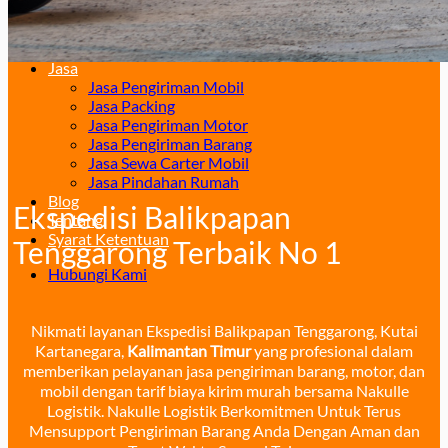
Surabaya – Manado
Surabaya – Palu
Surabaya – Makassar
Jasa
Jasa Pengiriman Mobil
Jasa Packing
Jasa Pengiriman Motor
Jasa Pengiriman Barang
Jasa Sewa Carter Mobil
Jasa Pindahan Rumah
Blog
Ekspedisi Balikpapan
Tentang
Syarat Ketentuan
Tenggarong Terbaik No 1
Hubungi Kami
Nikmati layanan Ekspedisi Balikpapan Tenggarong, Kutai
Kartanegara,
Kalimantan Timur
yang profesional dalam
memberikan pelayanan jasa pengiriman barang, motor, dan
mobil dengan tarif biaya kirim murah bersama Nakulle
Logistik. Nakulle Logistik Berkomitmen Untuk Terus
Mensupport Pengiriman Barang Anda Dengan Aman dan