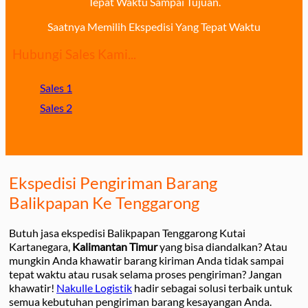
Tepat Waktu Sampai Tujuan.
Saatnya Memilih Ekspedisi Yang Tepat Waktu
Hubungi Sales Kami...
Sales 1
Sales 2
Ekspedisi Pengiriman Barang
Balikpapan Ke Tenggarong
Butuh jasa ekspedisi Balikpapan Tenggarong Kutai
Kartanegara,
Kalimantan Timur
yang bisa diandalkan? Atau
mungkin Anda khawatir barang kiriman Anda tidak sampai
tepat waktu atau rusak selama proses pengiriman? Jangan
khawatir!
Nakulle Logistik
hadir sebagai solusi terbaik untuk
semua kebutuhan pengiriman barang kesayangan Anda.