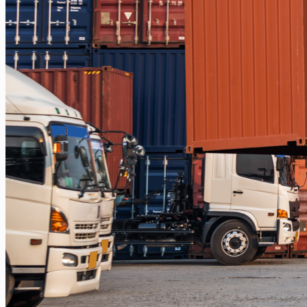
Balikpapan – Papua
Balikpapan – Ternate
Balikpapan – Kendari
Balikpapan – Surabaya
Balikpapan – Semarang
Balikpapan – Manado
Balikpapan – Jakarta
Balikpapan – Bali
Samarinda
Samarinda – Kendari
Samarinda – Makassar
Surabaya
Surabaya – Tenggarong
Surabaya – Grogot
Surabaya – Sangatta
Surabaya – Tanjung Selor
Surabaya – Berau
Surabaya – Tarakan
Surabaya – Malinau
Surabaya – Bontang
Surabaya – Gorontalo
Surabaya – Kendari
Surabaya – Samarinda
Surabaya – Balikpapan