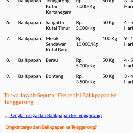
5.
Balikpapan
Tenggarong
Rp.
50 Kg
3 - 4
Kutai
7.000/Kg
Hari
Kartanegara
6.
Balikpapan
Sangatta
Rp.
50 Kg
4 - 5
Kutai Timur
5.000/Kg
Hari
7.
Balikpapan
Melak
Rp.
100 Kg
9 - 
Sendawar
10.000/Kg
Hari
Kutai Barat
8.
Balikpapan
Berau
Rp.
50 Kg
4 - 5
5.000/Kg
Hari
9.
Balikpapan
Bontang
Rp.
50 Kg
3 - 4
3.500/Kg
Hari
Tanya Jawab Seputar Ekspedisi Balikpapan ke
Tenggarong
Ongkir cargo dari Balikpapan ke Tenggarong?
Ongkir cargo dari Balikpapan ke Tenggarong?