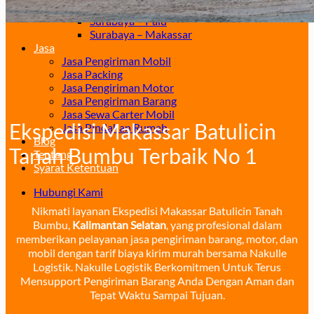
Surabaya – Manado
Surabaya – Palu
Surabaya – Makassar
Jasa
Jasa Pengiriman Mobil
Jasa Packing
Jasa Pengiriman Motor
Jasa Pengiriman Barang
Jasa Sewa Carter Mobil
Ekspedisi Makassar Batulicin
Jasa Pindahan Rumah
Blog
Tanah Bumbu Terbaik No 1
Tentang
Syarat Ketentuan
Hubungi Kami
Nikmati layanan Ekspedisi Makassar Batulicin Tanah
Bumbu,
Kalimantan Selatan
, yang profesional dalam
memberikan pelayanan jasa pengiriman barang, motor, dan
mobil dengan tarif biaya kirim murah bersama Nakulle
Logistik. Nakulle Logistik Berkomitmen Untuk Terus
Mensupport Pengiriman Barang Anda Dengan Aman dan
Tepat Waktu Sampai Tujuan.