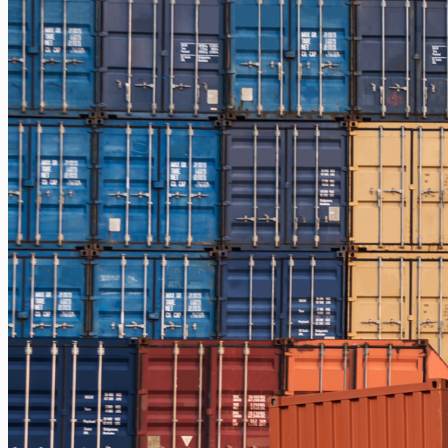
Jakarta – Gorontalo
Jakarta – Samarinda
Makassar
Makassar – Balikpapan
Makassar – Samarinda
Makassar – Ambon
Makassar – Halmahera Tengah
Makassar – Manado
Makassar – Ternate
Makassar – Biak
Makassar – Timika
Makassar – Fakfak
Makassar – Tual
Makassar – Jayapura
Makassar – Kaimana
Makassar – Sorong
Makassar – Manokwari
Makassar – Merauke
Makassar – Nabire
Makassar – Papua
Makassar – Serui
Balikpapan
Balikpapan – Makassar