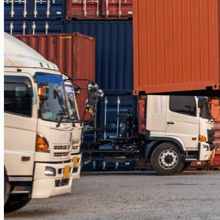
Balikpapan – Papua
Balikpapan – Ternate
Balikpapan – Kendari
Balikpapan – Surabaya
Balikpapan – Semarang
Balikpapan – Manado
Balikpapan – Jakarta
Balikpapan – Bali
Samarinda
Samarinda – Kendari
Samarinda – Makassar
Surabaya
Surabaya – Tenggarong
Surabaya – Grogot
Surabaya – Sangatta
Surabaya – Tanjung Selor
Surabaya – Berau
Surabaya – Tarakan
Surabaya – Malinau
Surabaya – Bontang
Surabaya – Gorontalo
Surabaya – Kendari
Surabaya – Samarinda
Surabaya – Balikpapan