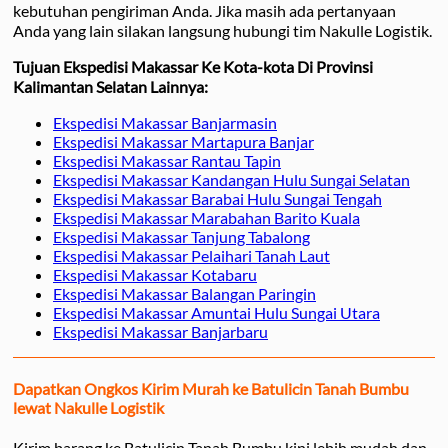
kebutuhan pengiriman Anda. Jika masih ada pertanyaan
Anda yang lain silakan langsung hubungi tim Nakulle Logistik.
Tujuan Ekspedisi Makassar Ke Kota-kota Di Provinsi
Kalimantan Selatan Lainnya:
Ekspedisi Makassar Banjarmasin
Ekspedisi Makassar Martapura Banjar
Ekspedisi Makassar Rantau Tapin
Ekspedisi Makassar Kandangan Hulu Sungai Selatan
Ekspedisi Makassar Barabai Hulu Sungai Tengah
Ekspedisi Makassar Marabahan Barito Kuala
Ekspedisi Makassar Tanjung Tabalong
Ekspedisi Makassar Pelaihari Tanah Laut
Ekspedisi Makassar Kotabaru
Ekspedisi Makassar Balangan Paringin
Ekspedisi Makassar Amuntai Hulu Sungai Utara
Ekspedisi Makassar Banjarbaru
Dapatkan Ongkos Kirim Murah ke Batulicin Tanah Bumbu
lewat Nakulle Logistik
Kirim barang ke Batulicin Tanah Bumbu kini lebih mudah dan