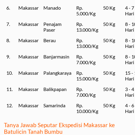
6.
Makassar
Manado
Rp.
50 Kg
4 - 7
5.000/Kg
Hari
7.
Makassar
Penajam
Rp.
50 Kg
8 - 1
Paser
13.000/Kg
Hari
8.
Makassar
Berau
Rp.
50 Kg
8 - 1
13.000/Kg
Hari
9.
Makassar
Banjarmasin
Rp.
50 Kg
8 - 1
7.000/Kg
Hari
10.
Makassar
Palangkaraya
Rp.
50 Kg
15 -
15.000/Kg
Hari
11.
Makassar
Balikpapan
Rp.
50 Kg
3 - 4
7.000/Kg
Hari
12.
Makassar
Samarinda
Rp.
50 Kg
4 - 6
10.000/Kg
Hari
Tanya Jawab Seputar Ekspedisi Makassar ke
Batulicin Tanah Bumbu