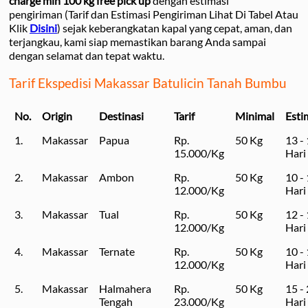
charge min 100 kg free pick up
dengan estimasi
pengiriman (Tarif dan Estimasi Pengiriman Lihat Di Tabel Atau
Klik
Disini
) sejak keberangkatan kapal yang cepat, aman, dan
terjangkau, kami siap memastikan barang Anda sampai
dengan selamat dan tepat waktu.
Tarif Ekspedisi Makassar Batulicin Tanah Bumbu
No.
Origin
Destinasi
Tarif
Minimal
Esti
1.
Makassar
Papua
Rp.
50 Kg
13 -
15.000/Kg
Hari
2.
Makassar
Ambon
Rp.
50 Kg
10 -
12.000/Kg
Hari
3.
Makassar
Tual
Rp.
50 Kg
12 -
12.000/Kg
Hari
4.
Makassar
Ternate
Rp.
50 Kg
10 -
12.000/Kg
Hari
5.
Makassar
Halmahera
Rp.
50 Kg
15 -
Tengah
23.000/Kg
Hari