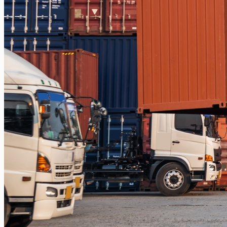
Balikpapan – Papua
Balikpapan – Ternate
Balikpapan – Kendari
Balikpapan – Surabaya
Balikpapan – Semarang
Balikpapan – Manado
Balikpapan – Jakarta
Balikpapan – Bali
Samarinda
Samarinda – Kendari
Samarinda – Makassar
Surabaya
Surabaya – Tenggarong
Surabaya – Grogot
Surabaya – Sangatta
Surabaya – Tanjung Selor
Surabaya – Berau
Surabaya – Tarakan
Surabaya – Malinau
Surabaya – Bontang
Surabaya – Gorontalo
Surabaya – Kendari
Surabaya – Samarinda
Surabaya – Balikpapan