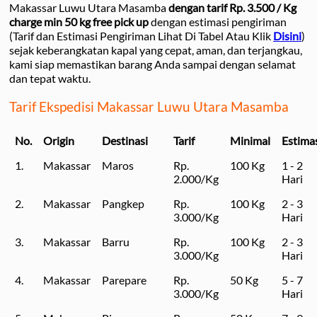
Makassar Luwu Utara Masamba
dengan tarif Rp. 3.500 / Kg
charge min 50 kg free pick up
dengan estimasi pengiriman
(Tarif dan Estimasi Pengiriman Lihat Di Tabel Atau Klik
Disini
)
sejak keberangkatan kapal yang cepat, aman, dan terjangkau,
kami siap memastikan barang Anda sampai dengan selamat
dan tepat waktu.
Tarif Ekspedisi Makassar Luwu Utara Masamba
No.
Origin
Destinasi
Tarif
Minimal
Estima
1.
Makassar
Maros
Rp.
100 Kg
1 - 2
2.000/Kg
Hari
2.
Makassar
Pangkep
Rp.
100 Kg
2 - 3
3.000/Kg
Hari
3.
Makassar
Barru
Rp.
100 Kg
2 - 3
3.000/Kg
Hari
4.
Makassar
Parepare
Rp.
50 Kg
5 - 7
3.000/Kg
Hari