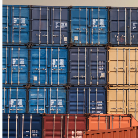
Jakarta – Gorontalo
Jakarta – Samarinda
Makassar
Makassar – Balikpapan
Makassar – Samarinda
Makassar – Ambon
Makassar – Halmahera Tengah
Makassar – Manado
Makassar – Ternate
Makassar – Biak
Makassar – Timika
Makassar – Fakfak
Makassar – Tual
Makassar – Jayapura
Makassar – Kaimana
Makassar – Sorong
Makassar – Manokwari
Makassar – Merauke
Makassar – Nabire
Makassar – Papua
Makassar – Serui
Balikpapan
Balikpapan – Makassar