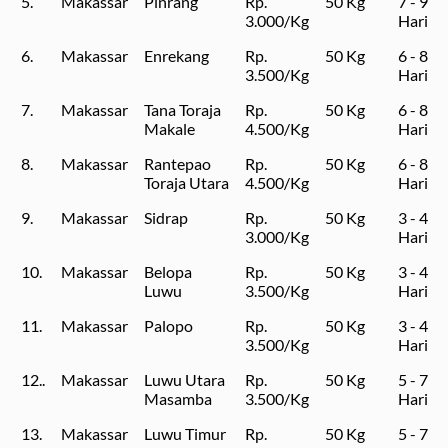
5.
Makassar
Pinrang
Rp.
50 Kg
7 - 9
3.000/Kg
Hari
6.
Makassar
Enrekang
Rp.
50 Kg
6 - 8
3.500/Kg
Hari
7.
Makassar
Tana Toraja
Rp.
50 Kg
6 - 8
Makale
4.500/Kg
Hari
8.
Makassar
Rantepao
Rp.
50 Kg
6 - 8
Toraja Utara
4.500/Kg
Hari
9.
Makassar
Sidrap
Rp.
50 Kg
3 - 4
3.000/Kg
Hari
10.
Makassar
Belopa
Rp.
50 Kg
3 - 4
Luwu
3.500/Kg
Hari
11.
Makassar
Palopo
Rp.
50 Kg
3 - 4
3.500/Kg
Hari
12..
Makassar
Luwu Utara
Rp.
50 Kg
5 - 7
Masamba
3.500/Kg
Hari
13.
Makassar
Luwu Timur
Rp.
50 Kg
5 - 7