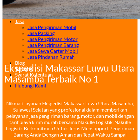
Surabaya – Manado
Surabaya – Palu
Surabaya – Makassar
Jasa
Jasa Pengiriman Mobil
Jasa Packing
Jasa Pengiriman Motor
Jasa Pengiriman Barang
Jasa Sewa Carter Mobil
Jasa Pindahan Rumah
Blog
Ekspedisi Makassar Luwu Utara
Tentang
Syarat Ketentuan
Masamba Terbaik No 1
Hubungi Kami
Nikmati layanan Ekspedisi Makassar Luwu Utara Masamba,
Sulawesi Selatan yang profesional dalam memberikan
pelayanan jasa pengiriman barang, motor, dan mobil dengan
tarif biaya kirim murah bersama Nakulle Logistik. Nakulle
Logistik Berkomitmen Untuk Terus Mensupport Pengiriman
Barang Anda Dengan Aman dan Tepat Waktu Sampai