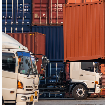
Makassar – Papua
Makassar – Serui
Balikpapan
Balikpapan – Makassar
Balikpapan – Papua
Balikpapan – Ternate
Balikpapan – Kendari
Balikpapan – Surabaya
Balikpapan – Semarang
Balikpapan – Manado
Balikpapan – Jakarta
Balikpapan – Bali
Samarinda
Samarinda – Kendari
Samarinda – Makassar
Surabaya
Surabaya – Tenggarong
Surabaya – Grogot
Surabaya – Sangatta
Surabaya – Tanjung Selor
Surabaya – Berau
Surabaya – Tarakan
Surabaya – Malinau
Surabaya – Bontang