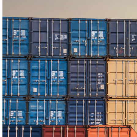
Jakarta – Palu
Jakarta – Papua
Jakarta – Ternate
Jakarta – Tarakan
Jakarta – Gorontalo
Jakarta – Samarinda
Makassar
Makassar – Balikpapan
Makassar – Samarinda
Makassar – Ambon
Makassar – Halmahera Tengah
Makassar – Manado
Makassar – Ternate
Makassar – Biak
Makassar – Timika
Makassar – Fakfak
Makassar – Tual
Makassar – Jayapura
Makassar – Kaimana
Makassar – Sorong
Makassar – Manokwari
Makassar – Merauke
Makassar – Nabire