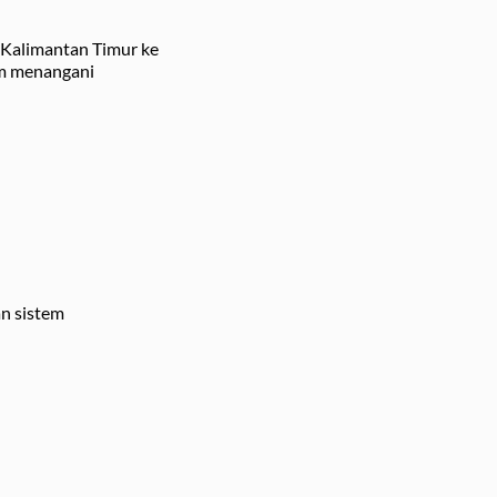
 Kalimantan Timur ke
m menangani
an sistem