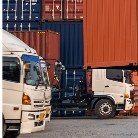
Balikpapan – Papua
Balikpapan – Ternate
Balikpapan – Kendari
Balikpapan – Surabaya
Balikpapan – Semarang
Balikpapan – Manado
Balikpapan – Jakarta
Balikpapan – Bali
Samarinda
Samarinda – Kendari
Samarinda – Makassar
Surabaya
Surabaya – Tenggarong
Surabaya – Grogot
Surabaya – Sangatta
Surabaya – Tanjung Selor
Surabaya – Berau
Surabaya – Tarakan
Surabaya – Malinau
Surabaya – Bontang
Surabaya – Gorontalo
Surabaya – Kendari
Surabaya – Samarinda
Surabaya – Balikpapan