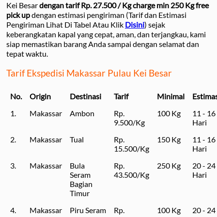
Kei Besar
dengan tarif Rp. 27.500 / Kg charge min 250 Kg free
pick up
dengan estimasi pengiriman (Tarif dan Estimasi
Pengiriman Lihat Di Tabel Atau Klik
Disini
) sejak
keberangkatan kapal yang cepat, aman, dan terjangkau, kami
siap memastikan barang Anda sampai dengan selamat dan
tepat waktu.
Tarif Ekspedisi Makassar Pulau Kei Besar
No.
Origin
Destinasi
Tarif
Minimal
Estimas
1.
Makassar
Ambon
Rp.
100 Kg
11 - 16
9.500/Kg
Hari
2.
Makassar
Tual
Rp.
150 Kg
11 - 16
15.500/Kg
Hari
3.
Makassar
Bula
Rp.
250 Kg
20 - 24
Seram
43.500/Kg
Hari
Bagian
Timur
4.
Makassar
Piru Seram
Rp.
100 Kg
20 - 24