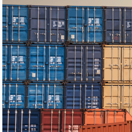
Jakarta – Gorontalo
Jakarta – Samarinda
Makassar
Makassar – Balikpapan
Makassar – Samarinda
Makassar – Ambon
Makassar – Halmahera Tengah
Makassar – Manado
Makassar – Ternate
Makassar – Biak
Makassar – Timika
Makassar – Fakfak
Makassar – Tual
Makassar – Jayapura
Makassar – Kaimana
Makassar – Sorong
Makassar – Manokwari
Makassar – Merauke
Makassar – Nabire
Makassar – Papua
Makassar – Serui
Balikpapan
Balikpapan – Makassar