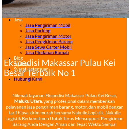
Surabaya – Manado
Surabaya – Palu
Surabaya – Makassar
Jasa
Jasa Pengiriman Mobil
Jasa Packing
Jasa Pengiriman Motor
Jasa Pengiriman Barang
Jasa Sewa Carter Mobil
Jasa Pindahan Rumah
Blog
Ekspedisi Makassar Pulau Kei
Tentang
Syarat Ketentuan
Besar Terbaik No 1
Hubungi Kami
Nikmati layanan Ekspedisi Makassar Pulau Kei Besar,
Maluku Utara
, yang profesional dalam memberikan
pelayanan jasa pengiriman barang, motor, dan mobil dengan
tarif biaya kirim murah bersama Nakulle Logistik. Nakulle
Logistik Berkomitmen Untuk Terus Mensupport Pengiriman
Barang Anda Dengan Aman dan Tepat Waktu Sampai