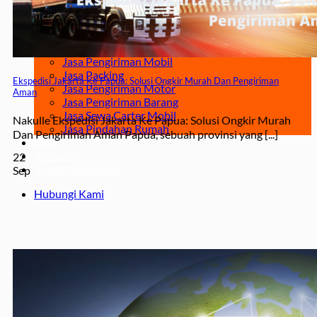
Surabaya – Manado
Surabaya – Palu
Surabaya – Makassar
Jasa
Jasa Pengiriman Mobil
Jasa Packing
Ekspedisi Jakarta Ke Papua: Solusi Ongkir Murah Dan Pengiriman
Jasa Pengiriman Motor
Aman
Jasa Pengiriman Barang
Jasa Sewa Carter Mobil
Nakulle Ekspedisi Jakarta Ke Papua: Solusi Ongkir Murah
Jasa Pindahan Rumah
Dan Pengiriman Aman Papua, sebuah provinsi yang [...]
Blog
Tentang
22
Syarat Ketentuan
Sep
Hubungi Kami