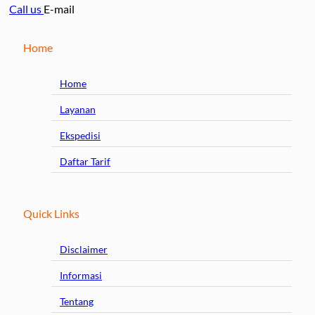
Call us
E-mail
Home
Home
Layanan
Ekspedisi
Daftar Tarif
Quick Links
Disclaimer
Informasi
Tentang