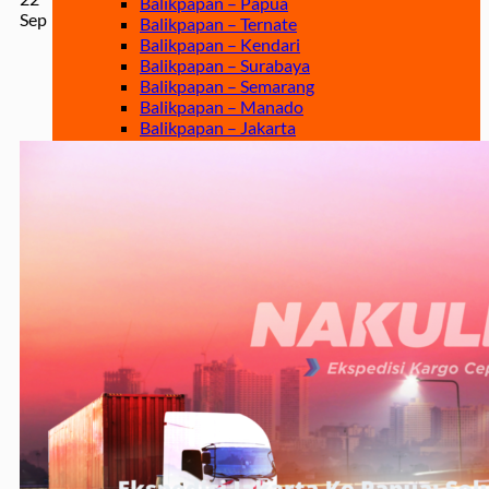
Balikpapan – Papua
Sep
Balikpapan – Ternate
Balikpapan – Kendari
Balikpapan – Surabaya
Balikpapan – Semarang
Balikpapan – Manado
Balikpapan – Jakarta
Balikpapan – Bali
Samarinda
Samarinda – Kendari
Samarinda – Makassar
Surabaya
Surabaya – Tenggarong
Surabaya – Grogot
Surabaya – Sangatta
Surabaya – Tanjung Selor
Surabaya – Berau
Surabaya – Tarakan
Surabaya – Malinau
Surabaya – Bontang
Surabaya – Gorontalo
Surabaya – Kendari
Surabaya – Samarinda
Surabaya – Balikpapan