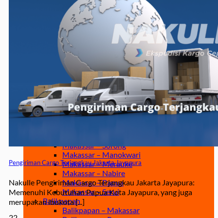
Jakarta – Gorontalo
Jakarta – Samarinda
Makassar
Makassar – Balikpapan
Makassar – Samarinda
Makassar – Ambon
Makassar – Halmahera Tengah
Makassar – Manado
Makassar – Ternate
Makassar – Biak
Makassar – Timika
Makassar – Fakfak
Makassar – Tual
Makassar – Jayapura
Makassar – Kaimana
Makassar – Sorong
Makassar – Manokwari
Pengiriman Cargo Terjangkau Jakarta Jayapura
Makassar – Merauke
Makassar – Nabire
Nakulle Pengiriman Cargo Terjangkau Jakarta Jayapura:
Makassar – Papua
Makassar – Serui
Memenuhi Kebutuhan Papua Kota Jayapura, yang juga
Balikpapan
merupakan ibukota [...]
Balikpapan – Makassar
22