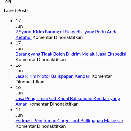
Sep
Latest Posts
17
Jun
7 Syarat Kirim Barang di Ekspedisi yang Perlu Anda
pada
Ketahui
Komentar Dinonaktifkan
7
17
Syarat
Jun
Kirim
Barang yang Tidak Boleh Dikirim Melalui Jasa Ekspedisi
pada
Barang
Komentar Dinonaktifkan
Barang
di
16
yang
Ekspedisi
Jun
Tidak
yang
Jasa Kirim Motor Balikpapan Kendari
Komentar
pada
Boleh
Perlu
Dinonaktifkan
Jasa
Dikirim
Anda
16
Kirim
Melalui
Ketahui
Jun
Motor
Jasa
Jasa Pengiriman Cat Kapal Balikpapan Kendari yang
Balikpapan
Ekspedisi
pada
Aman
Komentar Dinonaktifkan
Kendari
Jasa
11
Pengiriman
Jun
Cat
Estimasi Pengiriman Cargo Laut Balikpapan Makassar
pada
Kapal
Komentar Dinonaktifkan