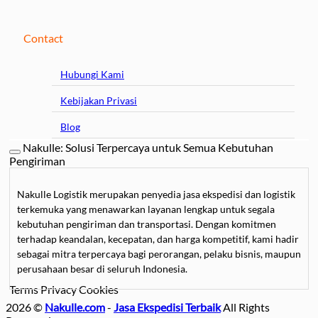
Contact
Hubungi Kami
Kebijakan Privasi
Blog
Nakulle: Solusi Terpercaya untuk Semua Kebutuhan
Pengiriman
Nakulle Logistik merupakan penyedia jasa ekspedisi dan logistik
terkemuka yang menawarkan layanan lengkap untuk segala
kebutuhan pengiriman dan transportasi. Dengan komitmen
terhadap keandalan, kecepatan, dan harga kompetitif, kami hadir
sebagai mitra terpercaya bagi perorangan, pelaku bisnis, maupun
perusahaan besar di seluruh Indonesia.
Terms
Privacy
Cookies
Kami mengkhususkan diri dalam
jasa pengiriman barang
, mulai
2026 ©
Nakulle.com
-
Jasa Ekspedisi Terbaik
All Rights
dari paket kecil hingga kargo besar, dengan pilihan layanan darat,