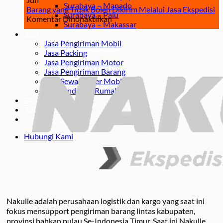
Surabaya – Manado
inscription
Kirim
Mob
Barang yang Tidak Boleh Dikirim Melalui Jasa Ekspedisi
Surabaya – Palu
et
pada
Barang
Acc
Komentar Dinonaktifkan
Surabaya – Makassar
bonus
Barang
di
&
Jasa
yang
Ekspedisi
Pre
Jasa Pengiriman Mobil
Tidak
yang
Feat
Jasa Packing
Boleh
Perlu
Jasa Pengiriman Motor
Dikirim
Anda
Jasa Pengiriman Barang
Melalui
Ketahui
Jasa Sewa Carter Mobil
Jasa
Jasa Pindahan Rumah
Ekspedisi
Blog
Tentang
Syarat Ketentuan
Hubungi Kami
Nakulle adalah perusahaan logistik dan kargo yang saat ini
fokus mensupport pengiriman barang lintas kabupaten,
provinsi bahkan pulau Se-Indonesia Timur. Saat ini Nakulle