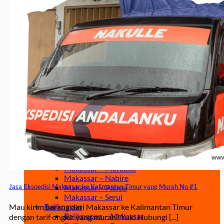
Jakarta – Gorontalo
Jakarta – Samarinda
Makassar
Makassar – Balikpapan
Makassar – Samarinda
Makassar – Ambon
Makassar – Halmahera Tengah
Makassar – Manado
Makassar – Ternate
Makassar – Biak
Makassar – Timika
Makassar – Fakfak
Makassar – Tual
Makassar – Jayapura
Makassar – Kaimana
Makassar – Sorong
Makassar – Manokwari
Makassar – Merauke
Makassar – Nabire
Makassar – Papua
Jasa Ekspedisi Makassar ke Kalimantan Timur yang Murah No #1
Makassar – Serui
Balikpapan
Mau kirim barang dari Makassar ke Kalimantan Timur
Balikpapan – Makassar
dengan tarif ongkir yang murah? Yuk! Hubungi [...]