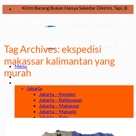
Skip
Kirim Barang Bukan Hanya Sekedar Dikirim. Tapi, Bagaimana 
to
content
Tag Archives:
ekspedisi
makassar kalimantan yang
Menu
murah
Home
Ekspedisi
Jakarta
Jakarta – Kendari
Jakarta – Balikpapan
Jakarta – Makassar
Jakarta – Manado
Jakarta – Palu
Jakarta – Papua
Jakarta – Ternate
Jakarta – Tarakan