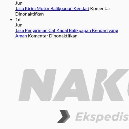
yang
Ekspedisi
Jun
Tidak
yang
Jasa Kirim Motor Balikpapan Kendari
Komentar
pada
Boleh
Perlu
Dinonaktifkan
Jasa
Dikirim
Anda
16
Kirim
Melalui
Ketahui
Jun
Motor
Jasa
Jasa Pengiriman Cat Kapal Balikpapan Kendari yang
Balikpapan
Ekspedisi
pada
Aman
Komentar Dinonaktifkan
Kendari
Jasa
Pengiriman
Cat
Kapal
Balikpapan
Kendari
yang
Aman