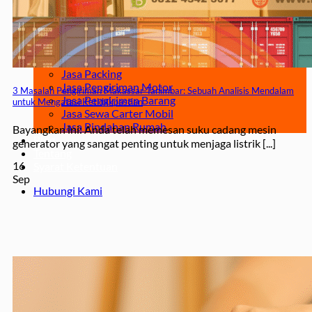
Surabaya – Manado
Surabaya – Palu
Surabaya – Makassar
Jasa
Jasa Pengiriman Mobil
Jasa Packing
Jasa Pengiriman Motor
3 Masalah Pengiriman Makassar-Tanimbar: Sebuah Analisis Mendalam
Jasa Pengiriman Barang
untuk Mengatasi Ketidakpastian
Jasa Sewa Carter Mobil
Jasa Pindahan Rumah
Bayangkan ini: Anda telah memesan suku cadang mesin
Blog
generator yang sangat penting untuk menjaga listrik [...]
Tentang
16
Syarat Ketentuan
Sep
Hubungi Kami