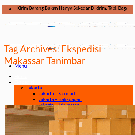
Skip
Kirim Barang Bukan Hanya Sekedar Dikirim. Tapi, Bagaimana Bara
to
content
Tag Archives:
Ekspedisi
Makassar Tanimbar
Menu
Home
Ekspedisi
Jakarta
Jakarta – Kendari
Jakarta – Balikpapan
Jakarta – Makassar
Jakarta – Manado
Jakarta – Palu
Jakarta – Papua
Jakarta – Ternate
Jakarta – Tarakan