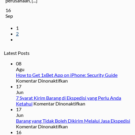
perusahaan, [...]
16
Sep
1
2
Latest Posts
08
Agu
How to Get 1xBet App on iPhone: Security Guide
pada
Komentar Dinonaktifkan
How
17
to
Jun
Get
7 Syarat Kirim Barang di Ekspedisi yang Perlu Anda
1xBet
pada
Ketahui
Komentar Dinonaktifkan
App
7
17
on
Syarat
Jun
iPhone:
Kirim
Barang yang Tidak Boleh Dikirim Melalui Jasa Ekspedisi
Security
pada
Barang
Komentar Dinonaktifkan
Guide
Barang
di
16