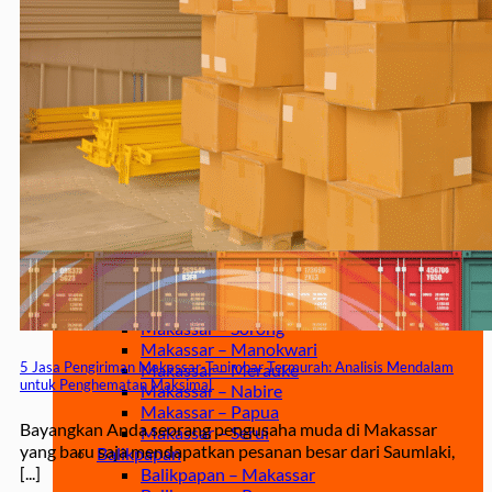
Jakarta – Gorontalo
Jakarta – Samarinda
Makassar
Makassar – Balikpapan
Makassar – Samarinda
Makassar – Ambon
Makassar – Halmahera Tengah
Makassar – Manado
Makassar – Ternate
Makassar – Biak
Makassar – Timika
Makassar – Fakfak
Makassar – Tual
Makassar – Jayapura
Makassar – Kaimana
Makassar – Sorong
Makassar – Manokwari
5 Jasa Pengiriman Makassar-Tanimbar Termurah: Analisis Mendalam
Makassar – Merauke
untuk Penghematan Maksimal
Makassar – Nabire
Makassar – Papua
Bayangkan Anda seorang pengusaha muda di Makassar
Makassar – Serui
yang baru saja mendapatkan pesanan besar dari Saumlaki,
Balikpapan
[...]
Balikpapan – Makassar