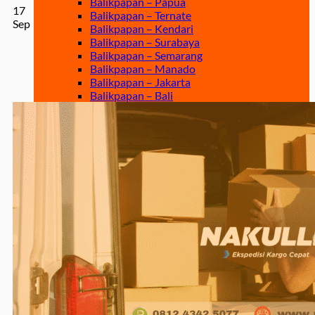
Balikpapan – Papua
17
Balikpapan – Ternate
Sep
Balikpapan – Kendari
Balikpapan – Surabaya
Balikpapan – Semarang
Balikpapan – Manado
Balikpapan – Jakarta
Balikpapan – Bali
Samarinda
Samarinda – Kendari
Samarinda – Makassar
Surabaya
Surabaya – Tenggarong
Surabaya – Grogot
Surabaya – Sangatta
Surabaya – Tanjung Selor
Surabaya – Berau
Surabaya – Tarakan
Surabaya – Malinau
Surabaya – Bontang
Surabaya – Gorontalo
Surabaya – Kendari
Surabaya – Samarinda
Surabaya – Balikpapan