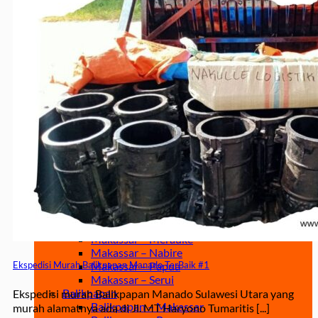
Jakarta – Gorontalo
Jakarta – Samarinda
Makassar
Makassar – Balikpapan
Makassar – Samarinda
Makassar – Ambon
Makassar – Halmahera Tengah
Makassar – Manado
Makassar – Ternate
Makassar – Biak
Makassar – Timika
Makassar – Fakfak
Makassar – Tual
Makassar – Jayapura
Makassar – Kaimana
Makassar – Sorong
Makassar – Manokwari
Makassar – Merauke
Makassar – Nabire
Makassar – Papua
Ekspedisi Murah Balikpapan Manado TerBaik #1
Makassar – Serui
Balikpapan
Ekspedisi murah Balikpapan Manado Sulawesi Utara yang
Balikpapan – Makassar
murah alamatnya ada di Jl. MT Haryono Tumaritis [...]