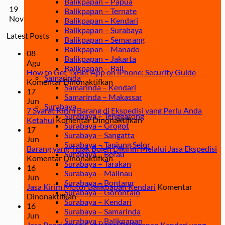
Balikpapan – Papua
19
Balikpapan – Ternate
Nov
Balikpapan – Kendari
Balikpapan – Surabaya
Latest Posts
Balikpapan – Semarang
Balikpapan – Manado
08
Balikpapan – Jakarta
Agu
Balikpapan – Bali
How to Get 1xBet App on iPhone: Security Guide
Samarinda
pada
Komentar Dinonaktifkan
Samarinda – Kendari
How
17
Samarinda – Makassar
to
Jun
Surabaya
Get
7 Syarat Kirim Barang di Ekspedisi yang Perlu Anda
Surabaya – Tenggarong
1xBet
pada
Ketahui
Komentar Dinonaktifkan
Surabaya – Grogot
App
7
17
Surabaya – Sangatta
on
Syarat
Jun
Surabaya – Tanjung Selor
iPhone:
Kirim
Barang yang Tidak Boleh Dikirim Melalui Jasa Ekspedisi
Surabaya – Berau
Security
pada
Barang
Komentar Dinonaktifkan
Surabaya – Tarakan
Guide
Barang
di
16
Surabaya – Malinau
yang
Ekspedisi
Jun
Surabaya – Bontang
Tidak
yang
Jasa Kirim Motor Balikpapan Kendari
Komentar
Surabaya – Gorontalo
pada
Boleh
Perlu
Dinonaktifkan
Surabaya – Kendari
Jasa
Dikirim
Anda
16
Surabaya – Samarinda
Kirim
Melalui
Ketahui
Jun
Surabaya – Balikpapan
Motor
Jasa
Jasa Pengiriman Cat Kapal Balikpapan Kendari yang