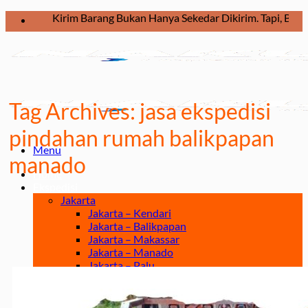
Skip
Kirim Barang Bukan Hanya Sekedar Dikirim. Tapi, Bagaimana
to
content
Tag Archives:
jasa ekspedisi
pindahan rumah balikpapan
Menu
manado
Home
Ekspedisi
Jakarta
Jakarta – Kendari
Jakarta – Balikpapan
Jakarta – Makassar
Jakarta – Manado
Jakarta – Palu
Jakarta – Papua
Jakarta – Ternate
Jakarta – Tarakan