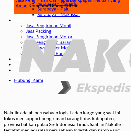
Surabaya – Manado
Balikpapan
Ekspedisi
pada
Aman
Komentar Dinonaktifkan
Surabaya – Palu
Kendari
Jasa
Surabaya – Makassar
Pengiriman
Jasa
Cat
Jasa Pengiriman Mobil
Kapal
Jasa Packing
Balikpapan
Jasa Pengiriman Motor
Kendari
Jasa Pengiriman Barang
yang
Jasa Sewa Carter Mobil
Aman
Jasa Pindahan Rumah
Blog
Tentang
Syarat Ketentuan
Hubungi Kami
Nakulle adalah perusahaan logistik dan kargo yang saat ini
fokus mensupport pengiriman barang lintas kabupaten,
provinsi bahkan pulau Se-Indonesia Timur. Saat ini Nakulle
tercatat menjadi salah perusahaan logistik dan kargo yang