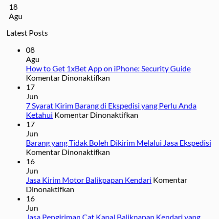
18
Agu
Latest Posts
08
Agu
How to Get 1xBet App on iPhone: Security Guide
pada
Komentar Dinonaktifkan
How
17
to
Jun
Get
7 Syarat Kirim Barang di Ekspedisi yang Perlu Anda
1xBet
pada
Ketahui
Komentar Dinonaktifkan
App
7
17
on
Syarat
Jun
iPhone:
Kirim
Barang yang Tidak Boleh Dikirim Melalui Jasa Ekspedisi
Security
pada
Barang
Komentar Dinonaktifkan
Guide
Barang
di
16
yang
Ekspedisi
Jun
Tidak
yang
Jasa Kirim Motor Balikpapan Kendari
Komentar
pada
Boleh
Perlu
Dinonaktifkan
Jasa
Dikirim
Anda
16
Kirim
Melalui
Ketahui
Jun
Motor
Jasa
Jasa Pengiriman Cat Kapal Balikpapan Kendari yang