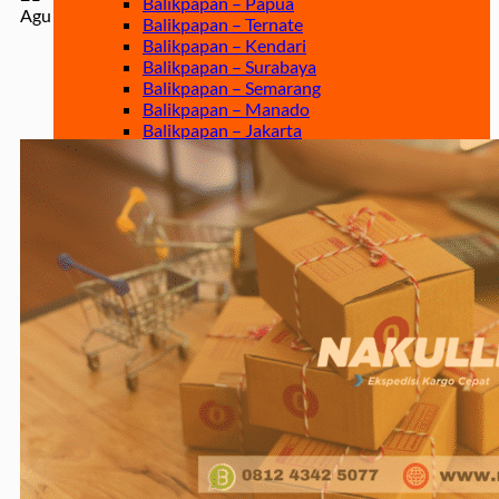
Balikpapan – Papua
Agu
Balikpapan – Ternate
Balikpapan – Kendari
Balikpapan – Surabaya
Balikpapan – Semarang
Balikpapan – Manado
Balikpapan – Jakarta
Balikpapan – Bali
Samarinda
Samarinda – Kendari
Samarinda – Makassar
Surabaya
Surabaya – Tenggarong
Surabaya – Grogot
Surabaya – Sangatta
Surabaya – Tanjung Selor
Surabaya – Berau
Surabaya – Tarakan
Surabaya – Malinau
Surabaya – Bontang
Surabaya – Gorontalo
Surabaya – Kendari
Surabaya – Samarinda
Surabaya – Balikpapan