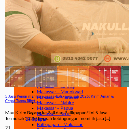
Jakarta – Gorontalo
Jakarta – Samarinda
Makassar
Makassar – Balikpapan
Makassar – Samarinda
Makassar – Ambon
Makassar – Halmahera Tengah
Makassar – Manado
Makassar – Ternate
Makassar – Biak
Makassar – Timika
Makassar – Fakfak
Makassar – Tual
Makassar – Jayapura
Makassar – Kaimana
Makassar – Sorong
Makassar – Manokwari
5 Jasa Pengiriman Balikpapan-Bali Termurah 2025: Kirim Aman &
Makassar – Merauke
Cepat Tanpa Ribet!
Makassar – Nabire
Makassar – Papua
Mau Kirim Barang ke Bali dari Balikpapan? Ini 5 Jasa
Makassar – Serui
Termurah 2025! Pernah kebingungan memilih jasa [...]
Balikpapan
Balikpapan – Makassar
21