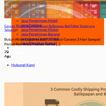
Surabaya – Manado
Surabaya – Palu
Surabaya – Makassar
Jasa
Jasa Pengiriman Mobil
Jasa Packing
Garansi 3 Hari! Jasa Pengiriman Balikpapan-Bali Paling Terpercaya
Jasa Pengiriman Motor
Tahun Ini
Jasa Pengiriman Barang
Jasa Sewa Carter Mobil
Butuh Kirim Cepat ke Bali? Ini Solusi Garansi 3 Hari Sampai!
Jasa Pindahan Rumah
Pernahkah Anda frustasi ketika [...]
Blog
20
Tentang
Agu
Syarat Ketentuan
Hubungi Kami