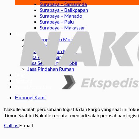
Surabaya – Samarinda
Surabaya – Balikpapan
Surabaya – Manado
Surabaya – Palu
Surabaya – Makassar
Jasa
Jasa Pengiriman Mobil
Jasa Packing
Jasa Pengiriman Motor
Jasa Pengiriman Barang
Jasa Sewa Carter Mobil
Jasa Pindahan Rumah
Blog
Tentang
Syarat Ketentuan
Hubungi Kami
Nakulle adalah perusahaan logistik dan kargo yang saat ini fo
Timur. Saat ini Nakulle tercatat menjadi salah perusahaan logist
Call us
E-mail