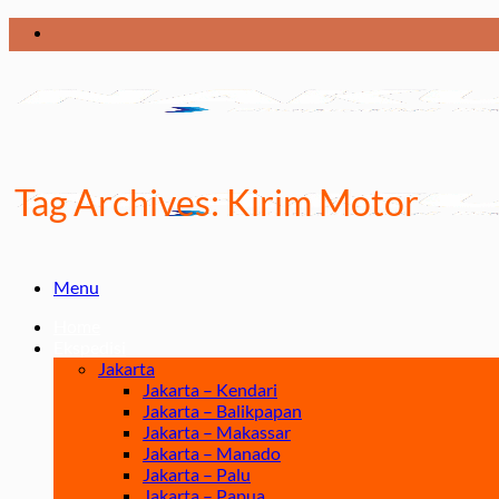
Skip
to
content
Tag Archives:
Kirim Motor
Menu
Home
Ekspedisi
Jakarta
Jakarta – Kendari
Jakarta – Balikpapan
Jakarta – Makassar
Jakarta – Manado
Jakarta – Palu
Jakarta – Papua