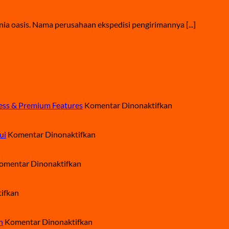
ia oasis. Nama perusahaan ekspedisi pengirimannya [...]
pada
cess & Premium Features
Komentar Dinonaktifkan
OnlyFans
Hot
pada
Guide:
ui
Komentar Dinonaktifkan
7
Privacy,
Syarat
Discreet
pada
Kirim
Billing,
omentar Dinonaktifkan
Barang
Barang
Mobile
yang
di
Access
pada
Tidak
Ekspedisi
&
ifkan
Jasa
Boleh
yang
Premium
Kirim
Dikirim
Perlu
Features
Motor
Melalui
pada
Anda
n
Komentar Dinonaktifkan