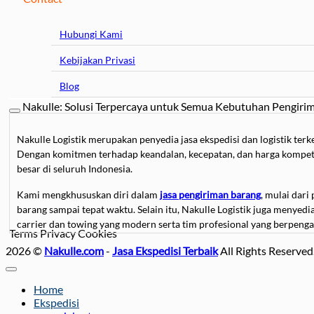
Hubungi Kami
Kebijakan Privasi
Blog
Nakulle: Solusi Terpercaya untuk Semua Kebutuhan Pengiri
Nakulle Logistik merupakan penyedia jasa ekspedisi dan logistik t
Dengan komitmen terhadap keandalan, kecepatan, dan harga kompetit
besar di seluruh Indonesia.
Kami mengkhususkan diri dalam
jasa pengiriman barang
, mulai dari
barang sampai tepat waktu. Selain itu, Nakulle Logistik juga menyed
carrier dan towing yang modern serta tim profesional yang berpeng
Terms
Privacy
Cookies
2026 ©
Bagi Anda yang membutuhkan
Nakulle.com
-
Jasa Ekspedisi Terbaik
jasa pindahan
, baik untuk rumah, kan
All Rights Reserved
pasang furnitur, hingga transportasi menggunakan truk berpending
memastikan prosesnya berjalan lancar tanpa khawatir barang rusak at
Home
Ekspedisi
Kami juga menyediakan
jasa sewa mobil
untuk berbagai kebutuhan, m