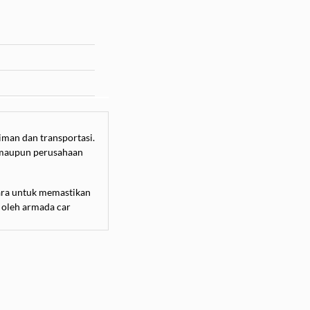
iman dan transportasi.
, maupun perusahaan
udara untuk memastikan
 oleh armada car
 dari packing, bongkar
ting, sehingga kami
u lepas kunci. Layanan