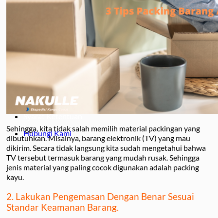
Surabaya – Manado
Surabaya – Palu
Surabaya – Makassar
Jasa
Jasa Pengiriman Mobil
Jasa Packing
Jasa Pengiriman Motor
Jasa Pengiriman Barang
Jasa Sewa Carter Mobil
Jasa Pindahan Rumah
Blog
Tentang
Syarat Ketentuan
Sehingga, kita tidak salah memilih material packingan yang
Hubungi Kami
dibutuhkan. Misalnya, barang elektronik (TV) yang mau
dikirim. Secara tidak langsung kita sudah mengetahui bahwa
TV tersebut termasuk barang yang mudah rusak. Sehingga
jenis material yang paling cocok digunakan adalah packing
kayu.
2. Lakukan Pengemasan Dengan Benar Sesuai
Standar Keamanan Barang.