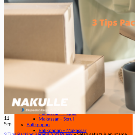
Jakarta – Gorontalo
Jakarta – Samarinda
Makassar
Makassar – Balikpapan
Makassar – Samarinda
Makassar – Ambon
Makassar – Halmahera Tengah
Makassar – Manado
Makassar – Ternate
Makassar – Biak
Makassar – Timika
Makassar – Fakfak
Makassar – Tual
Makassar – Jayapura
Makassar – Kaimana
Makassar – Sorong
Makassar – Manokwari
Makassar – Merauke
Makassar – Nabire
Makassar – Papua
11
Makassar – Serui
Sep
Balikpapan
Balikpapan – Makassar
3 Tips Packing Barang Anti Rusak
– Salah satu tujuan utama