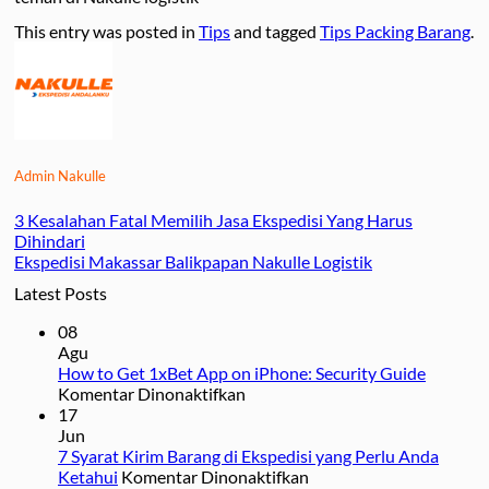
This entry was posted in
Tips
and tagged
Tips Packing Barang
.
Admin Nakulle
3 Kesalahan Fatal Memilih Jasa Ekspedisi Yang Harus
Dihindari
Ekspedisi Makassar Balikpapan Nakulle Logistik
Latest Posts
08
Agu
How to Get 1xBet App on iPhone: Security Guide
pada
Komentar Dinonaktifkan
How
17
to
Jun
Get
7 Syarat Kirim Barang di Ekspedisi yang Perlu Anda
1xBet
pada
Ketahui
Komentar Dinonaktifkan