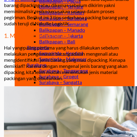
Balikpapan – Papua
barang dipacking atau dikemas sebelum dikirim yakni
Balikpapan – Ternate
meminimalisir resiko kerusakan selama dalam proses
Balikpapan – Kendari
pegiriman. Berikut ini 3 tips sederhana packing barang yang
Balikpapan – Surabaya
sudah teruji di Nakulle Logistik
Balikpapan – Semarang
Balikpapan – Manado
1. Mengenali Jenis Barang
Balikpapan – Jakarta
Balikpapan – Bali
Samarinda
Hal yang paling pertama yang harus dilakukan sebelum
Samarinda – Kendari
melakukan pengemasan barang adalah mengenali atau
Samarinda – Makassar
mengidentifikasi jenis barang yang mau dipacking. Kenapa
Surabaya
demikian? Karena dengan mengenal jenis barang yang akan
Surabaya – Tenggarong
dipacking, kita lebih mudah menentukan jenis material
Surabaya – Grogot
packingan yang dibutuhkan.
Surabaya – Sangatta
Surabaya – Tanjung Selor
Surabaya – Berau
Surabaya – Tarakan
Surabaya – Malinau
Surabaya – Bontang
Surabaya – Gorontalo
Surabaya – Kendari
Surabaya – Samarinda
Surabaya – Balikpapan