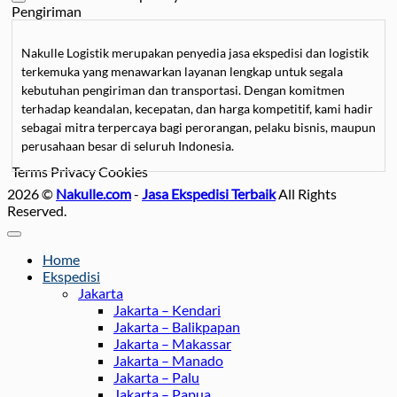
Pengiriman
Nakulle Logistik merupakan penyedia jasa ekspedisi dan logistik
terkemuka yang menawarkan layanan lengkap untuk segala
kebutuhan pengiriman dan transportasi. Dengan komitmen
terhadap keandalan, kecepatan, dan harga kompetitif, kami hadir
sebagai mitra terpercaya bagi perorangan, pelaku bisnis, maupun
perusahaan besar di seluruh Indonesia.
Terms
Privacy
Cookies
Kami mengkhususkan diri dalam
jasa pengiriman barang
, mulai
2026 ©
Nakulle.com
-
Jasa Ekspedisi Terbaik
All Rights
dari paket kecil hingga kargo besar, dengan pilihan layanan darat,
Reserved.
laut, dan udara untuk memastikan barang sampai tepat waktu.
Selain itu, Nakulle Logistik juga menyediakan
jasa pengiriman
motor
dan mobil
yang aman dan terjamin, didukung oleh armada
Home
car carrier dan towing yang modern serta tim profesional yang
Ekspedisi
berpengalaman menangani kendaraan dengan hati-hati.
Jakarta
Jakarta – Kendari
Bagi Anda yang membutuhkan
jasa pindahan
, baik untuk rumah,
Jakarta – Balikpapan
kantor, maupun kos-kosan, Nakulle Logistik menawarkan solusi
Jakarta – Makassar
Jakarta – Manado
lengkap mulai dari packing, bongkar pasang furnitur, hingga
Jakarta – Palu
transportasi menggunakan truk berpendingin atau box yang luas.
Jakarta – Papua