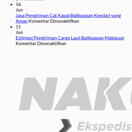
Jasa
Dikirim
Anda
16
Kirim
Melalui
Ketahui
Jun
Motor
Jasa
Jasa Pengiriman Cat Kapal Balikpapan Kendari yang
Balikpapan
Ekspedisi
pada
Aman
Komentar Dinonaktifkan
Kendari
Jasa
11
Pengiriman
Jun
Cat
Estimasi Pengiriman Cargo Laut Balikpapan Makassar
pada
Kapal
Komentar Dinonaktifkan
Estimasi
Balikpapan
Pengiriman
Kendari
Cargo
yang
Laut
Aman
Balikpapan
Makassar