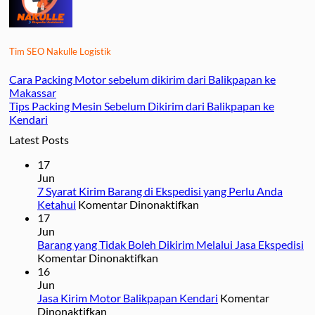
Tim SEO Nakulle Logistik
Cara Packing Motor sebelum dikirim dari Balikpapan ke
Makassar
Tips Packing Mesin Sebelum Dikirim dari Balikpapan ke
Kendari
Latest Posts
17
Jun
7 Syarat Kirim Barang di Ekspedisi yang Perlu Anda
pada
Ketahui
Komentar Dinonaktifkan
7
17
Syarat
Jun
Kirim
Barang yang Tidak Boleh Dikirim Melalui Jasa Ekspedisi
pada
Barang
Komentar Dinonaktifkan
Barang
di
16
yang
Ekspedisi
Jun
Tidak
yang
Jasa Kirim Motor Balikpapan Kendari
Komentar
pada
Boleh
Perlu
Dinonaktifkan