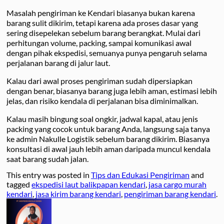
Masalah pengiriman ke Kendari biasanya bukan karena
barang sulit dikirim, tetapi karena ada proses dasar yang
sering disepelekan sebelum barang berangkat. Mulai dari
perhitungan volume, packing, sampai komunikasi awal
dengan pihak ekspedisi, semuanya punya pengaruh selama
perjalanan barang di jalur laut.
Kalau dari awal proses pengiriman sudah dipersiapkan
dengan benar, biasanya barang juga lebih aman, estimasi lebih
jelas, dan risiko kendala di perjalanan bisa diminimalkan.
Kalau masih bingung soal ongkir, jadwal kapal, atau jenis
packing yang cocok untuk barang Anda, langsung saja tanya
ke admin Nakulle Logistik sebelum barang dikirim. Biasanya
konsultasi di awal jauh lebih aman daripada muncul kendala
saat barang sudah jalan.
This entry was posted in
Tips dan Edukasi Pengiriman
and
tagged
ekspedisi laut balikpapan kendari
,
jasa cargo murah
kendari
,
jasa kirim barang kendari
,
pengiriman barang kendari
.