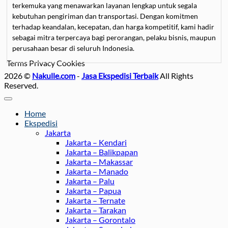
terkemuka yang menawarkan layanan lengkap untuk segala
kebutuhan pengiriman dan transportasi. Dengan komitmen
terhadap keandalan, kecepatan, dan harga kompetitif, kami hadir
sebagai mitra terpercaya bagi perorangan, pelaku bisnis, maupun
perusahaan besar di seluruh Indonesia.
Terms
Privacy
Cookies
Kami mengkhususkan diri dalam
jasa pengiriman barang
, mulai
2026 ©
Nakulle.com
-
Jasa Ekspedisi Terbaik
All Rights
dari paket kecil hingga kargo besar, dengan pilihan layanan darat,
Reserved.
laut, dan udara untuk memastikan barang sampai tepat waktu.
Selain itu, Nakulle Logistik juga menyediakan
jasa pengiriman
motor
dan mobil
yang aman dan terjamin, didukung oleh armada
Home
car carrier dan towing yang modern serta tim profesional yang
Ekspedisi
berpengalaman menangani kendaraan dengan hati-hati.
Jakarta
Jakarta – Kendari
Bagi Anda yang membutuhkan
jasa pindahan
, baik untuk rumah,
Jakarta – Balikpapan
kantor, maupun kos-kosan, Nakulle Logistik menawarkan solusi
Jakarta – Makassar
Jakarta – Manado
lengkap mulai dari packing, bongkar pasang furnitur, hingga
Jakarta – Palu
transportasi menggunakan truk berpendingin atau box yang luas.
Jakarta – Papua
Kami memahami bahwa pindahan adalah momen penting,
Jakarta – Ternate
sehingga kami memastikan prosesnya berjalan lancar tanpa
Jakarta – Tarakan
khawatir barang rusak atau tertinggal.
Jakarta – Gorontalo