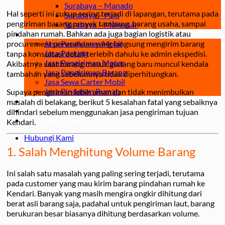
Surabaya – Manado
Hal seperti ini cukup sering terjadi di lapangan, terutama pada
Surabaya – Palu
pengiriman barang proyek tambang, barang usaha, sampai
Surabaya – Makassar
pindahan rumah. Bahkan ada juga bagian logistik atau
Jasa
procurement perusahaan yang langsung mengirim barang
Jasa Pengiriman Mobil
Jasa Packing
tanpa konsultasi detail terlebih dahulu ke admin ekspedisi.
Jasa Pengiriman Motor
Akibatnya saat barang masuk gudang baru muncul kendala
Jasa Pengiriman Barang
tambahan yang sebelumnya tidak diperhitungkan.
Jasa Sewa Carter Mobil
Jasa Pindahan Rumah
Supaya pengiriman lebih aman dan tidak menimbulkan
Blog
masalah di belakang, berikut 5 kesalahan fatal yang sebaiknya
Tentang
dihindari sebelum menggunakan jasa pengiriman tujuan
Syarat Ketentuan
Kendari.
Hubungi Kami
1. Salah Menghitung Volume Barang
Ini salah satu masalah yang paling sering terjadi, terutama
pada customer yang mau kirim barang pindahan rumah ke
Kendari. Banyak yang masih mengira ongkir dihitung dari
berat asli barang saja, padahal untuk pengiriman laut, barang
berukuran besar biasanya dihitung berdasarkan volume.