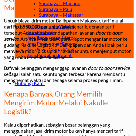
Surabaya – Manado
Makassar?
Surabaya – Palu
Surabaya – Makassar
Jasa
Untuk biaya kirim motor Balikpapan Makassar, tarif mulai
Jasa Pengiriman Mobil
dari
Rp1.550.000 per unit
. Yang menarik, dengan tarif
Jasa Packing
tersebut Anda sudah mendapatkan layanan
door to door
Jasa Pengiriman Motor
service
. Artinya Anda tidak perlu repot mengantar motor ke
Jasa Pengiriman Barang
gudang Nakulle Logistik di Balikpapan dan Anda tidak perlu
Jasa Sewa Carter Mobil
menyewa mobil pick up di Makassar untuk menjemput motor
Jasa Pindahan Rumah
yang Anda kirim ke Makassar.
Blog
Tentang
Banyak pelanggan menganggap layanan
door to door service
Syarat Ketentuan
sebagai salah satu keuntungan terbesar karena membantu
menghemat waktu dan tenaga selama proses pengiriman.
Hubungi Kami
Kenapa Banyak Orang Memilih
Mengirim Motor Melalui Nakulle
Logistik?
Kalau diperhatikan, sebagian besar pelanggan yang
menggunakan jasa kirim motor bukan hanya mencari tarif