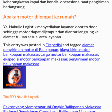
keberangkatan kapal dan kondisi operasional saat pengiriman
berlangsung.
Apakah motor dijemput ke rumah?
Ya, Nakulle Logistik menyediakan layanan door to door
sehingga motor dapat dijemput dan diantar langsung ke
alamat tujuan sesuai area layanan.
This entry was posted in
Ekspedisi
and tagged
alamat
pengiriman motor di Balikpapan
,
biaya kirim motor
balikpapan makassar
,
cargo motor balikpapan makassar
,
ekspedisi motor balikpapan makassar
,
pengiriman motor
balikpapan makassar
.
Tim SEO Nakulle Logistik
Faktor yang Mempengaruhi Ongkir Balikpapan Makassar
Estimasi Pengiriman Cargo Laut Balikpapan Makassar