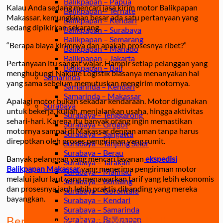
Balikpapan – Papua
Kalau Anda sedang mencari jasa kirim motor Balikpapan
Balikpapan – Ternate
Makassar, kemungkinan besar ada satu pertanyaan yang
Balikpapan – Kendari
sedang dipikirkan sekarang.
Balikpapan – Surabaya
Balikpapan – Semarang
“Berapa biaya kirimnya dan apakah prosesnya ribet?”
Balikpapan – Manado
Balikpapan – Jakarta
Pertanyaan itu sangat wajar. Hampir setiap pelanggan yang
Balikpapan – Bali
menghubungi Nakulle Logistik biasanya menanyakan hal
Samarinda
yang sama sebelum memutuskan mengirim motornya.
Samarinda – Kendari
Samarinda – Makassar
Apalagi motor bukan sekadar kendaraan. Motor digunakan
Surabaya
untuk bekerja, kuliah, menjalankan usaha, hingga aktivitas
Surabaya – Tenggarong
sehari-hari. Karena itu banyak orang ingin memastikan
Surabaya – Grogot
motornya sampai di Makassar dengan aman tanpa harus
Surabaya – Sangatta
direpotkan oleh proses pengiriman yang rumit.
Surabaya – Tanjung Selor
Surabaya – Berau
Banyak pelanggan yang mencari layanan
ekspedisi
Surabaya – Tarakan
Balikpapan Makassar
yang menerima pengiriman motor
Surabaya – Malinau
melalui jalur laut yang menawarkan tarif yang lebih ekonomis
Surabaya – Bontang
dan prosesnya jauh lebih praktis dibanding yang mereka
Surabaya – Gorontalo
bayangkan.
Surabaya – Kendari
Surabaya – Samarinda
Berapa Biaya Kirim Motor Balikpapan
Surabaya – Balikpapan