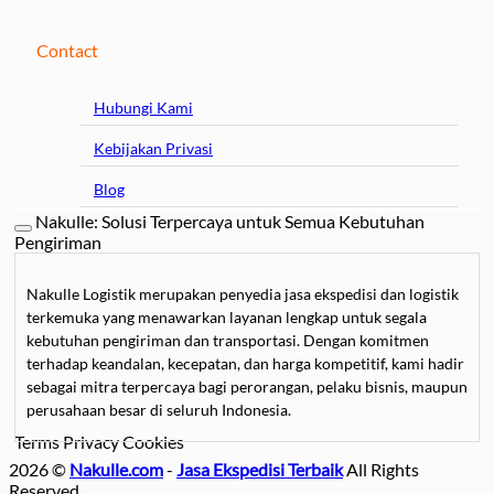
Contact
Hubungi Kami
Kebijakan Privasi
Blog
Nakulle: Solusi Terpercaya untuk Semua Kebutuhan
Pengiriman
Nakulle Logistik merupakan penyedia jasa ekspedisi dan logistik
terkemuka yang menawarkan layanan lengkap untuk segala
kebutuhan pengiriman dan transportasi. Dengan komitmen
terhadap keandalan, kecepatan, dan harga kompetitif, kami hadir
sebagai mitra terpercaya bagi perorangan, pelaku bisnis, maupun
perusahaan besar di seluruh Indonesia.
Terms
Privacy
Cookies
Kami mengkhususkan diri dalam
jasa pengiriman barang
, mulai
2026 ©
Nakulle.com
-
Jasa Ekspedisi Terbaik
All Rights
dari paket kecil hingga kargo besar, dengan pilihan layanan darat,
Reserved.