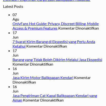
Latest Posts
07
Agu
OnlyFans Hot Guide: Privacy, Discreet Billing, Mobile
pad
Access & Premium Features
Komentar Dinonaktifkan
Onl
17
Hot
Jun
Guid
7 Syarat Kirim Barang di Ekspedisi yang Perlu Anda
pada
Priv
Ketahui
Komentar Dinonaktifkan
7
Disc
17
Syarat
Billi
Jun
Kirim
Mob
Barang yang Tidak Boleh Dikirim Melalui Jasa Ekspedisi
pada
Barang
Acc
Komentar Dinonaktifkan
Barang
di
&
16
yang
Ekspedisi
Pre
Jun
Tidak
yang
Feat
Jasa Kirim Motor Balikpapan Kendari
Komentar
pada
Boleh
Perlu
Dinonaktifkan
Jasa
Dikirim
Anda
16
Kirim
Melalui
Ketahui
Jun
Motor
Jasa
Jasa Pengiriman Cat Kapal Balikpapan Kendari yang
Balikpapan
Ekspedisi
pada
Aman
Komentar Dinonaktifkan
Kendari
Jasa