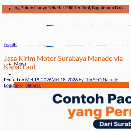
Skip
ukan Hanya Sekedar Dikirim. Tapi, Bagaimana Barang Dikirim Dal
to
content
Ekspedisi
Jasa Kirim Motor Surabaya Manado via
Menu
Kapal Laut
Home
Posted on
Mei 18, 2026
Mei 18, 2026
by
Tim SEO Nakulle
Ekspedisi
Logistik
Jakarta
Jakarta – Kendari
Jakarta – Balikpapan
Jakarta – Makassar
Jakarta – Manado
Jakarta – Palu
Jakarta – Papua
Jakarta – Ternate
Jakarta – Tarakan