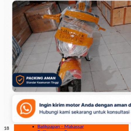
Jakarta – Gorontalo
Jakarta – Samarinda
Makassar
Makassar – Balikpapan
Makassar – Samarinda
Makassar – Ambon
Makassar – Halmahera Tengah
Makassar – Manado
Makassar – Ternate
Makassar – Biak
Makassar – Timika
Makassar – Fakfak
Makassar – Tual
Makassar – Jayapura
Makassar – Kaimana
Makassar – Sorong
Makassar – Manokwari
Makassar – Merauke
Makassar – Nabire
Makassar – Papua
Makassar – Serui
Balikpapan
Balikpapan – Makassar
18