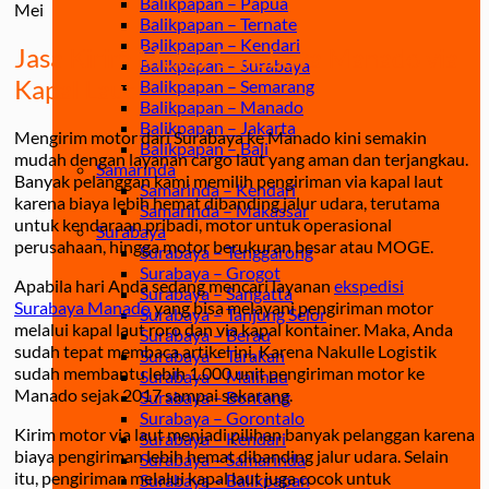
Balikpapan – Papua
Mei
Balikpapan – Ternate
Balikpapan – Kendari
Jasa Kirim Motor Surabaya Manado via
Balikpapan – Surabaya
Kapal Laut
Balikpapan – Semarang
Balikpapan – Manado
Balikpapan – Jakarta
Mengirim motor dari Surabaya ke Manado kini semakin
Balikpapan – Bali
mudah dengan layanan cargo laut yang aman dan terjangkau.
Samarinda
Banyak pelanggan kami memilih pengiriman via kapal laut
Samarinda – Kendari
karena biaya lebih hemat dibanding jalur udara, terutama
Samarinda – Makassar
untuk kendaraan pribadi, motor untuk operasional
Surabaya
perusahaan, hingga motor berukuran besar atau MOGE.
Surabaya – Tenggarong
Surabaya – Grogot
Apabila hari Anda sedang mencari layanan
ekspedisi
Surabaya – Sangatta
Surabaya Manado
yang bisa melayani pengiriman motor
Surabaya – Tanjung Selor
melalui kapal laut roro dan via kapal kontainer. Maka, Anda
Surabaya – Berau
sudah tepat membaca artikel ini, Karena Nakulle Logistik
Surabaya – Tarakan
sudah membantu lebih 1.000 unit pengiriman motor ke
Surabaya – Malinau
Manado sejak 2017 sampai sekarang.
Surabaya – Bontang
Surabaya – Gorontalo
Kirim motor via laut menjadi pilihan banyak pelanggan karena
Surabaya – Kendari
biaya pengiriman lebih hemat dibanding jalur udara. Selain
Surabaya – Samarinda
itu, pengiriman melalui kapal laut juga cocok untuk
Surabaya – Balikpapan