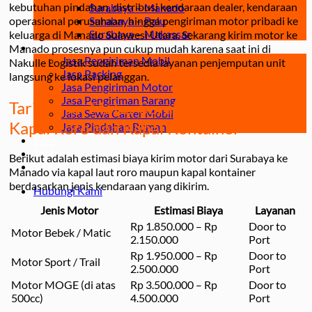
kebutuhan pindahan, distribusi kendaraan dealer, kendaraan
Surabaya – Manado
operasional perusahaan, hingga pengiriman motor pribadi ke
Surabaya – Palu
Surabaya – Makassar
keluarga di Manado Sulawesi Utara. Sekarang kirim motor ke
Jasa
Manado prosesnya pun cukup mudah karena saat ini di
Jasa Pengiriman Mobil
Nakulle Logistik sudah tersedia layanan penjemputan unit
Jasa Packing
langsung ke lokasi pelanggan.
Jasa Pengiriman Motor
Jasa Pengiriman Barang
Tarif Kirim Motor Surabaya Manado Via
Jasa Sewa Carter Mobil
Kapal Roro dan Kapal Kontainer
Jasa Pindahan Rumah
Blog
Tentang
Berikut adalah estimasi biaya kirim motor dari Surabaya ke
Syarat Ketentuan
Manado via kapal laut roro maupun kapal kontainer
berdasarkan jenis kendaraan yang dikirim.
Hubungi Kami
Jenis Motor
Estimasi Biaya
Layanan
Rp 1.850.000 – Rp
Door to
Motor Bebek / Matic
2.150.000
Port
Rp 1.950.000 – Rp
Door to
Motor Sport / Trail
2.500.000
Port
Motor MOGE (di atas
Rp 3.500.000 – Rp
Door to
500cc)
4.500.000
Port