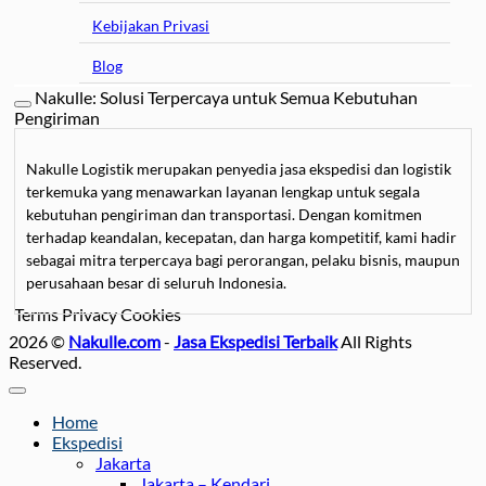
Kebijakan Privasi
Blog
Nakulle: Solusi Terpercaya untuk Semua Kebutuhan
Pengiriman
Nakulle Logistik merupakan penyedia jasa ekspedisi dan logistik
terkemuka yang menawarkan layanan lengkap untuk segala
kebutuhan pengiriman dan transportasi. Dengan komitmen
terhadap keandalan, kecepatan, dan harga kompetitif, kami hadir
sebagai mitra terpercaya bagi perorangan, pelaku bisnis, maupun
perusahaan besar di seluruh Indonesia.
Terms
Privacy
Cookies
Kami mengkhususkan diri dalam
jasa pengiriman barang
, mulai
2026 ©
Nakulle.com
-
Jasa Ekspedisi Terbaik
All Rights
dari paket kecil hingga kargo besar, dengan pilihan layanan darat,
Reserved.
laut, dan udara untuk memastikan barang sampai tepat waktu.
Selain itu, Nakulle Logistik juga menyediakan
jasa pengiriman
motor
dan mobil
yang aman dan terjamin, didukung oleh armada
Home
car carrier dan towing yang modern serta tim profesional yang
Ekspedisi
berpengalaman menangani kendaraan dengan hati-hati.
Jakarta
Jakarta – Kendari