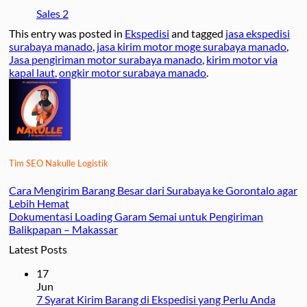
Sales 2
This entry was posted in
Ekspedisi
and tagged
jasa ekspedisi
surabaya manado
,
jasa kirim motor moge surabaya manado
,
Jasa pengiriman motor surabaya manado
,
kirim motor via
kapal laut
,
ongkir motor surabaya manado
.
Tim SEO Nakulle Logistik
Cara Mengirim Barang Besar dari Surabaya ke Gorontalo agar
Lebih Hemat
Dokumentasi Loading Garam Semai untuk Pengiriman
Balikpapan – Makassar
Latest Posts
17
Jun
7 Syarat Kirim Barang di Ekspedisi yang Perlu Anda