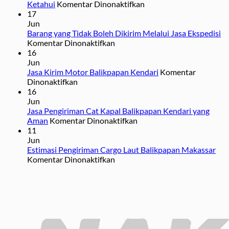
pada
Ketahui
Komentar Dinonaktifkan
7
17
Syarat
Jun
Kirim
Barang yang Tidak Boleh Dikirim Melalui Jasa Ekspedisi
pada
Barang
Komentar Dinonaktifkan
Barang
di
16
yang
Ekspedisi
Jun
Tidak
yang
Jasa Kirim Motor Balikpapan Kendari
Komentar
pada
Boleh
Perlu
Dinonaktifkan
Jasa
Dikirim
Anda
16
Kirim
Melalui
Ketahui
Jun
Motor
Jasa
Jasa Pengiriman Cat Kapal Balikpapan Kendari yang
Balikpapan
Ekspedisi
pada
Aman
Komentar Dinonaktifkan
Kendari
Jasa
11
Pengiriman
Jun
Cat
Estimasi Pengiriman Cargo Laut Balikpapan Makassar
pada
Kapal
Komentar Dinonaktifkan
Estimasi
Balikpapan
Pengiriman
Kendari
Cargo
yang
Laut
Aman
Balikpapan
Makassar