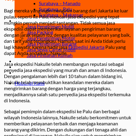
Surabaya – Manado
Surabaya – Palu
Bagi mereka yang ingin mengirim barang dari Jakarta ke luar
Surabaya – Makassar
pulau, seperti ke Palu, mencari jasa ekspedisi yang tepat
Jasa
mungkin pernah menjadi tantangan. Tidak semua jasa
Jasa Pengiriman Mobil
ekspedisi dapat memberikan layanan pengiriman barang
Jasa Packing
dengan jarak sejauh itu, dengan kualitas pelayanan yang baik,
Jasa Pengiriman Motor
dan tarif yang terjangkau. Namun, saat ini Anda tidak perlu
Jasa Pengiriman Barang
lagi khawatir, karena hadir jasa
Ekspedisi Jakarta
Palu yang
Jasa Sewa Carter Mobil
dapat Anda andalkan: Nakulle.
Jasa Pindahan Rumah
Blog
Jasa ekspedisi Nakulle telah membangun reputasi sebagai
Tentang
penyedia jasa ekspedisi yang murah dan aman di Indonesia.
Syarat Ketentuan
Dengan pengalaman lebih dari 10 tahun dalam bidang ini,
Nakulle telah membuktikan keandalan mereka dalam
Hubungi Kami
mengirimkan barang dengan harga yang terjangkau,
menjadikannya salah satu penyedia jasa ekspedisi terkemuka
di Indonesia.
Sebagai pemimpin dalam ekspedisi ke Palu dan berbagai
wilayah Indonesia lainnya, Nakulle selalu berkomitmen untuk
memberikan pelayanan terbaik dan menjaga keamanan
barang yang dikirim. Dengan dukungan dari tenaga ahli dan
profesional di lapangan, Nakulle siap untuk mengirimkan