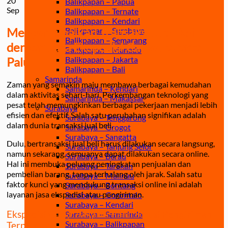
20
Balikpapan – Papua
Sep
Balikpapan – Ternate
Balikpapan – Kendari
Mengoptimalkan Transaksi Jual Beli
Balikpapan – Surabaya
Balikpapan – Semarang
dengan Jasa Ekspedisi Cargo Jakarta
Balikpapan – Manado
Palu
Balikpapan – Jakarta
Balikpapan – Bali
Samarinda
Zaman yang semakin maju membawa berbagai kemudahan
Samarinda – Kendari
dalam aktivitas sehari-hari. Perkembangan teknologi yang
Samarinda – Makassar
pesat telah memungkinkan berbagai pekerjaan menjadi lebih
Surabaya
efisien dan efektif. Salah satu perubahan signifikan adalah
Surabaya – Tenggarong
dalam dunia transaksi jual beli.
Surabaya – Grogot
Surabaya – Sangatta
Dulu, bertransaksi jual beli harus dilakukan secara langsung,
Surabaya – Tanjung Selor
namun sekarang, semuanya dapat dilakukan secara online.
Surabaya – Berau
Hal ini membuka peluang peningkatan penjualan dan
Surabaya – Tarakan
pembelian barang, tanpa terhalang oleh jarak. Salah satu
Surabaya – Malinau
faktor kunci yang mendukung transaksi online ini adalah
Surabaya – Bontang
layanan jasa ekspedisi atau pengiriman.
Surabaya – Gorontalo
Surabaya – Kendari
Ekspedisi Cargo Jakarta Palu: Solusi Pengiriman
Surabaya – Samarinda
Surabaya – Balikpapan
Terpercaya