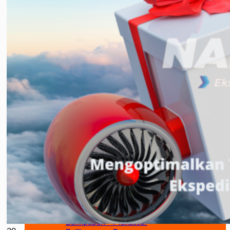
Jakarta – Gorontalo
Jakarta – Samarinda
Makassar
Makassar – Balikpapan
Makassar – Samarinda
Makassar – Ambon
Makassar – Halmahera Tengah
Makassar – Manado
Makassar – Ternate
Makassar – Biak
Makassar – Timika
Makassar – Fakfak
Makassar – Tual
Makassar – Jayapura
Makassar – Kaimana
Makassar – Sorong
Makassar – Manokwari
Makassar – Merauke
Makassar – Nabire
Makassar – Papua
Makassar – Serui
Balikpapan
Balikpapan – Makassar