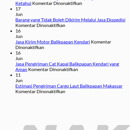
pada
Ketahui
Komentar Dinonaktifkan
7
17
Syarat
Jun
Kirim
Barang yang Tidak Boleh Dikirim Melalui Jasa Ekspedisi
pada
Barang
Komentar Dinonaktifkan
Barang
di
16
yang
Ekspedisi
Jun
Tidak
yang
Jasa Kirim Motor Balikpapan Kendari
Komentar
pada
Boleh
Perlu
Dinonaktifkan
Jasa
Dikirim
Anda
16
Kirim
Melalui
Ketahui
Jun
Motor
Jasa
Jasa Pengiriman Cat Kapal Balikpapan Kendari yang
Balikpapan
Ekspedisi
pada
Aman
Komentar Dinonaktifkan
Kendari
Jasa
11
Pengiriman
Jun
Cat
Estimasi Pengiriman Cargo Laut Balikpapan Makassar
pada
Kapal
Komentar Dinonaktifkan
Estimasi
Balikpapan
Pengiriman
Kendari
Cargo
yang
Laut
Aman
Balikpapan
Makassar