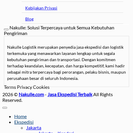
Kebijakan Privasi
Blog
Nakulle: Solusi Terpercaya untuk Semua Kebutuhan
Pengiriman
Nakulle Logistik merupakan penyedia jasa ekspedisi dan logistik
terkemuka yang menawarkan layanan lengkap untuk segala
kebutuhan pengiriman dan transportasi. Dengan komitmen
terhadap keandalan, kecepatan, dan harga kompetitif, kami hadir
sebagai mitra terpercaya bagi perorangan, pelaku bisnis, maupun
perusahaan besar di seluruh Indonesia.
Terms
Privacy
Cookies
Kami mengkhususkan diri dalam
jasa pengiriman barang
, mulai
2026 ©
Nakulle.com
-
Jasa Ekspedisi Terbaik
All Rights
dari paket kecil hingga kargo besar, dengan pilihan layanan darat,
Reserved.
laut, dan udara untuk memastikan barang sampai tepat waktu.
Selain itu, Nakulle Logistik juga menyediakan
jasa pengiriman
motor
dan mobil
yang aman dan terjamin, didukung oleh armada
Home
car carrier dan towing yang modern serta tim profesional yang
Ekspedisi
berpengalaman menangani kendaraan dengan hati-hati.
Jakarta