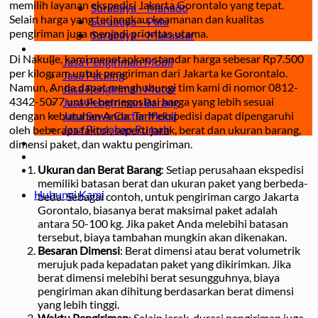
memilih layanan ekspedisi Jakarta Gorontalo yang tepat.
Surabaya – Manado
Selain harga yang terjangkau, keamanan dan kualitas
Surabaya – Palu
pengiriman juga menjadi prioritas utama.
Surabaya – Makassar
Jasa
Di Nakulle, kami menetapkan standar harga sebesar Rp7.500
Jasa Pengiriman Mobil
per kilogram untuk pengiriman dari Jakarta ke Gorontalo.
Jasa Packing
Namun, Anda dapat menghubungi tim kami di nomor 0812-
Jasa Pengiriman Motor
4342-5077 untuk bernegosiasi harga yang lebih sesuai
Jasa Pengiriman Barang
dengan kebutuhan Anda. Tarif ekspedisi dapat dipengaruhi
Jasa Sewa Carter Mobil
Jasa Pindahan Rumah
oleh beberapa faktor, seperti jarak, berat dan ukuran barang,
Blog
dimensi paket, dan waktu pengiriman.
Tentang
Ukuran dan Berat Barang
: Setiap perusahaan ekspedisi
Syarat Ketentuan
memiliki batasan berat dan ukuran paket yang berbeda-
Hubungi Kami
beda. Sebagai contoh, untuk pengiriman cargo Jakarta
Gorontalo, biasanya berat maksimal paket adalah
antara 50-100 kg. Jika paket Anda melebihi batasan
tersebut, biaya tambahan mungkin akan dikenakan.
Besaran Dimensi
: Berat dimensi atau berat volumetrik
merujuk pada kepadatan paket yang dikirimkan. Jika
berat dimensi melebihi berat sesungguhnya, biaya
pengiriman akan dihitung berdasarkan berat dimensi
yang lebih tinggi.
Waktu Pengiriman
: Selain jarak, durasi pengiriman juga