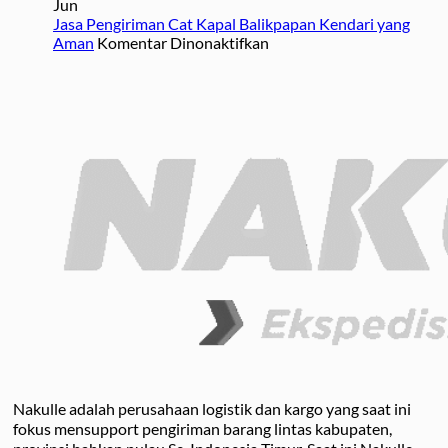
Kirim
Melalui
Ketahui
Jun
Motor
Jasa
Jasa Pengiriman Cat Kapal Balikpapan Kendari yang
Balikpapan
Ekspedisi
pada
Aman
Komentar Dinonaktifkan
Kendari
Jasa
Pengiriman
Cat
Kapal
Balikpapan
Kendari
yang
Aman
Nakulle adalah perusahaan logistik dan kargo yang saat ini
fokus mensupport pengiriman barang lintas kabupaten,