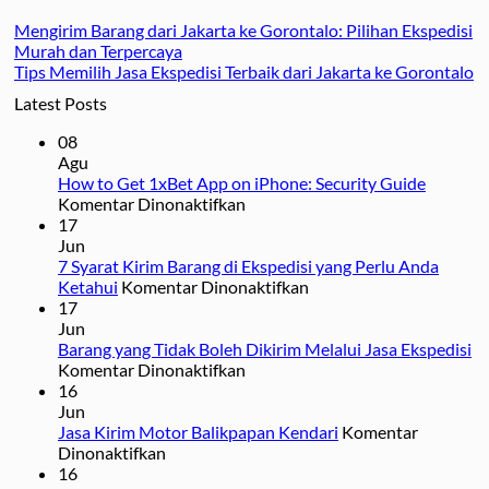
Mengirim Barang dari Jakarta ke Gorontalo: Pilihan Ekspedisi
Murah dan Terpercaya
Tips Memilih Jasa Ekspedisi Terbaik dari Jakarta ke Gorontalo
Latest Posts
08
Agu
How to Get 1xBet App on iPhone: Security Guide
pada
Komentar Dinonaktifkan
How
17
to
Jun
Get
7 Syarat Kirim Barang di Ekspedisi yang Perlu Anda
1xBet
pada
Ketahui
Komentar Dinonaktifkan
App
7
17
on
Syarat
Jun
iPhone:
Kirim
Barang yang Tidak Boleh Dikirim Melalui Jasa Ekspedisi
Security
pada
Barang
Komentar Dinonaktifkan
Guide
Barang
di
16
yang
Ekspedisi
Jun
Tidak
yang
Jasa Kirim Motor Balikpapan Kendari
Komentar
pada
Boleh
Perlu
Dinonaktifkan
Jasa
Dikirim
Anda
16