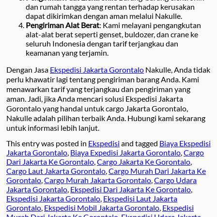
dan rumah tangga yang rentan terhadap kerusakan
dapat dikirimkan dengan aman melalui Nakulle.
Pengiriman Alat Berat
: Kami melayani pengangkutan
alat-alat berat seperti genset, buldozer, dan crane ke
seluruh Indonesia dengan tarif terjangkau dan
keamanan yang terjamin.
Dengan Jasa
Ekspedisi Jakarta Gorontalo
Nakulle, Anda tidak
perlu khawatir lagi tentang pengiriman barang Anda. Kami
menawarkan tarif yang terjangkau dan pengiriman yang
aman. Jadi, jika Anda mencari solusi Ekspedisi Jakarta
Gorontalo yang handal untuk cargo Jakarta Gorontalo,
Nakulle adalah pilihan terbaik Anda. Hubungi kami sekarang
untuk informasi lebih lanjut.
This entry was posted in
Ekspedisi
and tagged
Biaya Ekspedisi
Jakarta Gorontalo
,
Biaya Expedisi Jakarta Gorontalo
,
Cargo
Dari Jakarta Ke Gorontalo
,
Cargo Jakarta Ke Gorontalo
,
Cargo Laut Jakarta Gorontalo
,
Cargo Murah Dari Jakarta Ke
Gorontalo
,
Cargo Murah Jakarta Gorontalo
,
Cargo Udara
Jakarta Gorontalo
,
Ekspedisi Dari Jakarta Ke Gorontalo
,
Ekspedisi Jakarta Gorontalo
,
Ekspedisi Laut Jakarta
Gorontalo
,
Ekspedisi Mobil Jakarta Gorontalo
,
Ekspedisi
Murah Dari Jakarta Ke Gorontalo
,
Ekspedisi Udara Jakarta