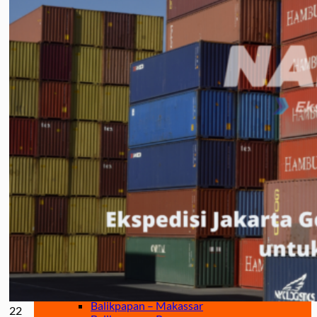
Jakarta – Gorontalo
Jakarta – Samarinda
Makassar
Makassar – Balikpapan
Makassar – Samarinda
Makassar – Ambon
Makassar – Halmahera Tengah
Makassar – Manado
Makassar – Ternate
Makassar – Biak
Makassar – Timika
Makassar – Fakfak
Makassar – Tual
Makassar – Jayapura
Makassar – Kaimana
Makassar – Sorong
Makassar – Manokwari
Makassar – Merauke
Makassar – Nabire
Makassar – Papua
Makassar – Serui
Balikpapan
Balikpapan – Makassar
22