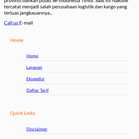
provinsi bahkan pulau Se-Indonesia Timur. Saat ini Nakulle
tercatat menjadi salah perusahaan logistik dan kargo yang
terluas jangkauannya...
Call us
E-mail
Home
Home
Layanan
Ekspedisi
Daftar Tarif
Quick Links
Disclaimer