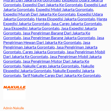
Gorontalo
,
Expedisi Dari Jakarta Ke Gorontalo
,
Expedisi Laut
Jakarta Gorontalo
,
Expedisi Mobil Jakarta Gorontalo
,
Expedisi Murah Dari Jakarta Ke Gorontalo
,
Expedisi Udara
Jakarta Gorontalo
,
Harga Ekspedisi Jakarta Gorontalo
,
Harga
Expedisi Jakarta Gorontalo
,
Jasa Cargo Jakarta Gorontalo
,
Jasa Ekspedisi Jakarta Gorontalo
,
Jasa Expedisi Jakarta
Gorontalo
,
Jasa Pengiriman Barang Dari Jakarta Ke
Gorontalo
,
Jasa Pengiriman Barang Jakarta Gorontalo
,
Jasa
Pengiriman Hewan Dari Jakarta Ke Gorontalo
,
Jasa
Pengiriman Jakarta Gorontalo
,
Jasa Pengiriman Jakarta
Gorontalo. Cargo Jakarta Gorontalo
,
Jasa Pengiriman Mobil
Dari Jakarta Ke Gorontalo
,
Jasa Pengiriman Mobil Jakarta
Gorontalo
,
Jasa Pengiriman Motor Dari Jakarta Ke
Gorontalo
,
Nakulle Cargo Jakarta Gorontalo.
,
Nakulle
Ekspedisi Jakarta Gorontalo
,
Nakulle Expedisi Jakarta
Gorontalo
,
Tarif Nakulle Cargo Dari Jakarta Ke Gorontalo
.
Admin Nakulle