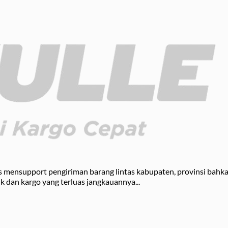
Pengiriman
Balikpapan
Cargo
Kendari
Laut
yang
Balikpapan
Aman
Makassar
kus mensupport pengiriman barang lintas kabupaten, provinsi bahk
ik dan kargo yang terluas jangkauannya...