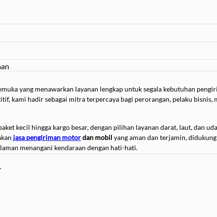
man
erkemuka yang menawarkan layanan lengkap untuk segala kebutuhan pengir
if, kami hadir sebagai mitra terpercaya bagi perorangan, pelaku bisnis
 paket kecil hingga kargo besar, dengan pilihan layanan darat, laut, dan 
iakan
jasa pengiriman motor
dan mobil
yang aman dan terjamin, didukung
alaman menangani kendaraan dengan hati-hati.
tor, maupun kos-kosan, Nakulle Logistik menawarkan solusi lengkap mulai
.
in atau box yang luas. Kami memahami bahwa pindahan adalah momen pen
au tertinggal.
ulai dari kendaraan penumpang hingga truk besar, dengan opsi sopir ata
butuhkan fleksibilitas transportasi.