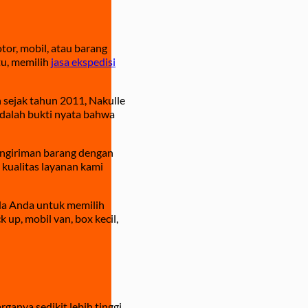
or, mobil, atau barang
tu, memilih
jasa ekspedisi
 sejak tahun 2011, Nakulle
dalah bukti nyata bahwa
engiriman barang dengan
 kualitas layanan kami
da Anda untuk memilih
 up, mobil van, box kecil,
anya sedikit lebih tinggi