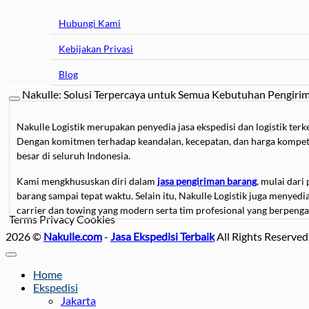
Hubungi Kami
Kebijakan Privasi
Blog
Nakulle: Solusi Terpercaya untuk Semua Kebutuhan Pengiri
Nakulle Logistik merupakan penyedia jasa ekspedisi dan logistik t
Dengan komitmen terhadap keandalan, kecepatan, dan harga kompetit
besar di seluruh Indonesia.
Kami mengkhususkan diri dalam
jasa pengiriman barang
, mulai dari
barang sampai tepat waktu. Selain itu, Nakulle Logistik juga menyed
carrier dan towing yang modern serta tim profesional yang berpeng
Terms
Privacy
Cookies
2026 ©
Bagi Anda yang membutuhkan
Nakulle.com
-
Jasa Ekspedisi Terbaik
jasa pindahan
, baik untuk rumah, kan
All Rights Reserved
pasang furnitur, hingga transportasi menggunakan truk berpending
memastikan prosesnya berjalan lancar tanpa khawatir barang rusak at
Home
Ekspedisi
Kami juga menyediakan
jasa sewa mobil
untuk berbagai kebutuhan, m
Jakarta
ini ideal untuk kebutuhan bisnis, proyek, atau acara khusus yang mem