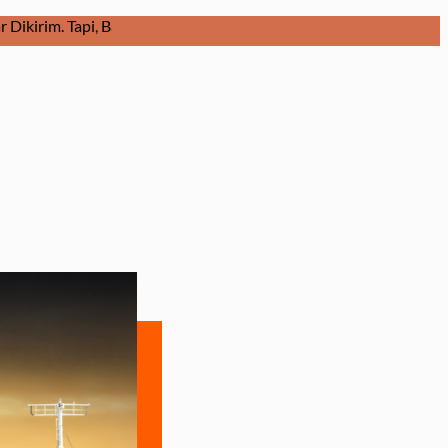
pi, Bagaimana Barang Dikirim Dalam Keadaan Baik dan Diterima D