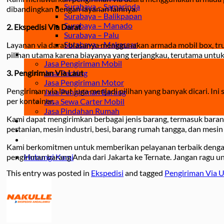
Surabaya – Samarinda
dibandingkan dengan layanan lainnya.
Surabaya – Balikpapan
Surabaya – Manado
2. Ekspedisi Via Darat
Surabaya – Palu
Surabaya – Makassar
Layanan via darat biasanya menggunakan armada mobil box, truck
Jasa
pilihan utama karena biayanya yang terjangkau, terutama untuk
Jasa Pengiriman Mobil
3. Pengiriman Via Laut
Jasa Packing
Jasa Pengiriman Motor
Pengiriman via laut juga menjadi pilihan yang banyak dicari. I
Jasa Pengiriman Barang
per kontainer.
Jasa Sewa Carter Mobil
Jasa Pindahan Rumah
Kami dapat mengirimkan berbagai jenis barang, termasuk barang c
Blog
pertanian, mesin industri, besi, barang rumah tangga, dan mesin 
Tentang
Syarat Ketentuan
Kami berkomitmen untuk memberikan pelayanan terbaik dengan
pengiriman barang Anda dari Jakarta ke Ternate. Jangan ragu 
Hubungi Kami
This entry was posted in
Ekspedisi
and tagged
Pengiriman Via 