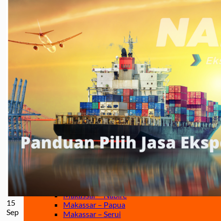
Jakarta – Ternate
Jakarta – Tarakan
Jakarta – Gorontalo
Jakarta – Samarinda
Makassar
Makassar – Balikpapan
Makassar – Samarinda
Makassar – Ambon
Makassar – Halmahera Tengah
Makassar – Manado
Makassar – Ternate
Makassar – Biak
Makassar – Timika
Makassar – Fakfak
Makassar – Tual
Makassar – Jayapura
Makassar – Kaimana
Makassar – Sorong
Makassar – Manokwari
Makassar – Merauke
Makassar – Nabire
15
Makassar – Papua
Sep
Makassar – Serui