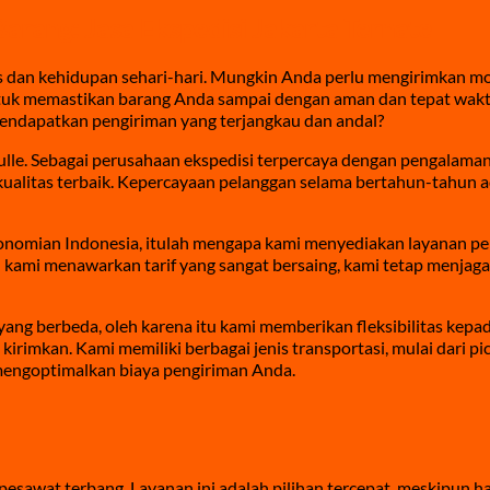
Barang: Jasa Ekspedisi Jakarta Ternate
s dan kehidupan sehari-hari. Mungkin Anda perlu mengirimkan mot
. Untuk memastikan barang Anda sampai dengan aman dan tepat wak
endapatkan pengiriman yang terjangkau dan andal?
ulle. Sebagai perusahaan ekspedisi terpercaya dengan pengalaman
ualitas terbaik. Kepercayaan pelanggan selama bertahun-tahun a
nomian Indonesia, itulah mengapa kami menyediakan layanan p
n kami menawarkan tarif yang sangat bersaing, kami tetap menjaga
ng berbeda, oleh karena itu kami memberikan fleksibilitas kepa
rimkan. Kami memiliki berbagai jenis transportasi, mulai dari pick
mengoptimalkan biaya pengiriman Anda.
wat terbang. Layanan ini adalah pilihan tercepat, meskipun harg