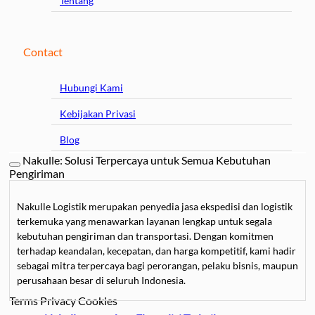
Tentang
Contact
Hubungi Kami
Kebijakan Privasi
Blog
Nakulle: Solusi Terpercaya untuk Semua Kebutuhan
Pengiriman
Nakulle Logistik merupakan penyedia jasa ekspedisi dan logistik
terkemuka yang menawarkan layanan lengkap untuk segala
kebutuhan pengiriman dan transportasi. Dengan komitmen
terhadap keandalan, kecepatan, dan harga kompetitif, kami hadir
sebagai mitra terpercaya bagi perorangan, pelaku bisnis, maupun
perusahaan besar di seluruh Indonesia.
Terms
Privacy
Cookies
Kami mengkhususkan diri dalam
jasa pengiriman barang
, mulai