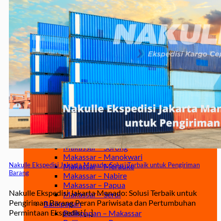
Jakarta – Gorontalo
Jakarta – Samarinda
Makassar
Makassar – Balikpapan
Makassar – Samarinda
Makassar – Ambon
Makassar – Halmahera Tengah
Makassar – Manado
Makassar – Ternate
Makassar – Biak
Makassar – Timika
Makassar – Fakfak
Makassar – Tual
Makassar – Jayapura
Makassar – Kaimana
Makassar – Sorong
Makassar – Manokwari
Nakulle Ekspedisi Jakarta Manado: Solusi Terbaik untuk Pengiriman
Makassar – Merauke
Barang
Makassar – Nabire
Makassar – Papua
Nakulle Ekspedisi Jakarta Manado: Solusi Terbaik untuk
Makassar – Serui
Pengiriman Barang Peran Pariwisata dan Pertumbuhan
Balikpapan
Permintaan Ekspedisi [...]
Balikpapan – Makassar