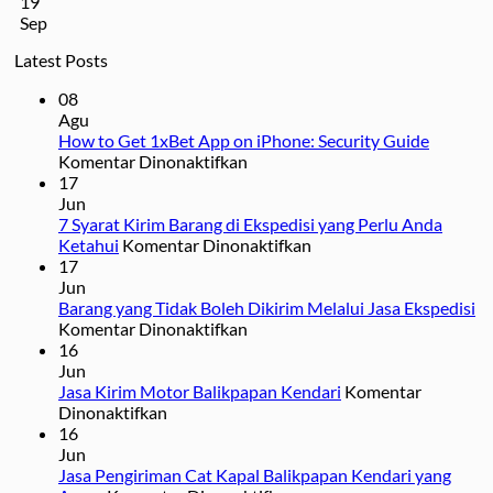
19
Sep
Latest Posts
08
Agu
How to Get 1xBet App on iPhone: Security Guide
pada
Komentar Dinonaktifkan
How
17
to
Jun
Get
7 Syarat Kirim Barang di Ekspedisi yang Perlu Anda
1xBet
pada
Ketahui
Komentar Dinonaktifkan
App
7
17
on
Syarat
Jun
iPhone:
Kirim
Barang yang Tidak Boleh Dikirim Melalui Jasa Ekspedisi
Security
pada
Barang
Komentar Dinonaktifkan
Guide
Barang
di
16
yang
Ekspedisi
Jun
Tidak
yang
Jasa Kirim Motor Balikpapan Kendari
Komentar
pada
Boleh
Perlu
Dinonaktifkan
Jasa
Dikirim
Anda
16
Kirim
Melalui
Ketahui
Jun
Motor
Jasa
Jasa Pengiriman Cat Kapal Balikpapan Kendari yang