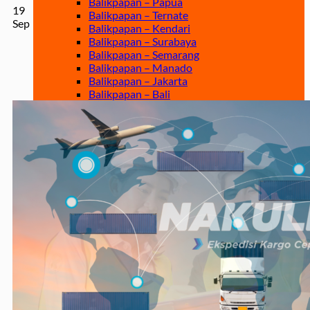
Balikpapan – Papua
19
Balikpapan – Ternate
Sep
Balikpapan – Kendari
Balikpapan – Surabaya
Balikpapan – Semarang
Balikpapan – Manado
Balikpapan – Jakarta
Balikpapan – Bali
Samarinda
Samarinda – Kendari
Samarinda – Makassar
Surabaya
Surabaya – Tenggarong
Surabaya – Grogot
Surabaya – Sangatta
Surabaya – Tanjung Selor
Surabaya – Berau
Surabaya – Tarakan
Surabaya – Malinau
Surabaya – Bontang
Surabaya – Gorontalo
Surabaya – Kendari
Surabaya – Samarinda
Surabaya – Balikpapan