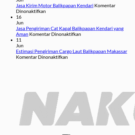
Tidak
yang
Jasa Kirim Motor Balikpapan Kendari
Komentar
pada
Boleh
Perlu
Dinonaktifkan
Jasa
Dikirim
Anda
16
Kirim
Melalui
Ketahui
Jun
Motor
Jasa
Jasa Pengiriman Cat Kapal Balikpapan Kendari yang
Balikpapan
Ekspedisi
pada
Aman
Komentar Dinonaktifkan
Kendari
Jasa
11
Pengiriman
Jun
Cat
Estimasi Pengiriman Cargo Laut Balikpapan Makassar
pada
Kapal
Komentar Dinonaktifkan
Estimasi
Balikpapan
Pengiriman
Kendari
Cargo
yang
Laut
Aman
Balikpapan
Makassar