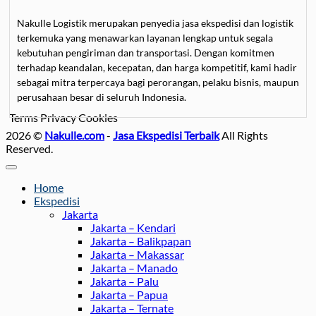
Nakulle Logistik merupakan penyedia jasa ekspedisi dan logistik
terkemuka yang menawarkan layanan lengkap untuk segala
kebutuhan pengiriman dan transportasi. Dengan komitmen
terhadap keandalan, kecepatan, dan harga kompetitif, kami hadir
sebagai mitra terpercaya bagi perorangan, pelaku bisnis, maupun
perusahaan besar di seluruh Indonesia.
Terms
Privacy
Cookies
Kami mengkhususkan diri dalam
jasa pengiriman barang
, mulai
2026 ©
Nakulle.com
-
Jasa Ekspedisi Terbaik
All Rights
dari paket kecil hingga kargo besar, dengan pilihan layanan darat,
Reserved.
laut, dan udara untuk memastikan barang sampai tepat waktu.
Selain itu, Nakulle Logistik juga menyediakan
jasa pengiriman
motor
dan mobil
yang aman dan terjamin, didukung oleh armada
Home
car carrier dan towing yang modern serta tim profesional yang
Ekspedisi
berpengalaman menangani kendaraan dengan hati-hati.
Jakarta
Jakarta – Kendari
Bagi Anda yang membutuhkan
jasa pindahan
, baik untuk rumah,
Jakarta – Balikpapan
kantor, maupun kos-kosan, Nakulle Logistik menawarkan solusi
Jakarta – Makassar
Jakarta – Manado
lengkap mulai dari packing, bongkar pasang furnitur, hingga
Jakarta – Palu
transportasi menggunakan truk berpendingin atau box yang luas.
Jakarta – Papua
Kami memahami bahwa pindahan adalah momen penting,
Jakarta – Ternate
sehingga kami memastikan prosesnya berjalan lancar tanpa