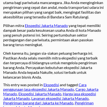
utama bagi pariwisata mancanegara. Jika Anda menginginkan
pengiriman yang cepat dan andal, moda transportasi udara ini
merupakan pilihan yang sangat baik, mengingat fasilitas dan
aksesibilitas yang tersedia di Bandara Sam Ratulangi.
Pilihan mitra
Ekspedisi Jakarta Manado
yang tepat memiliki
dampak besar pada kesuksesan usaha Anda di kota Manado
yang penuh potensi ini. Seiring pertumbuhan sektor
perdagangan dan pariwisata, permintaan akan pasokan
barang terus meningkat.
Oleh karena itu, jangan sia-siakan peluang berharga ini.
Pastikan Anda selalu memilih mitra ekspedisi yang terbaik
dan terpercaya di bidangnya untuk mengelola pengiriman
barang Anda. Percayakan kebutuhan ekspedisi Jakarta
Manado Anda kepada Nakulle, solusi terbaik untuk
kelancaran bisnis Anda.
This entry was posted in
Ekspedisi
and tagged
Cara
penggunaan jasa ekspedisi Jakarta Manado
,
Cargo Jakarta
Manado
,
Ekspedisi Jakarta Manado
,
Harga jasa ekspedisi
Jakarta Manado
,
Layanan ekspedisi Jakarta Manado
,
Pengiriman barang dari Jakarta ke Manado
,
Pengiriman