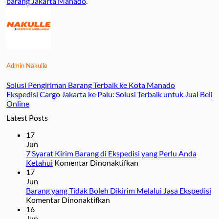
barang Jakarta Manado
.
Admin Nakulle
Solusi Pengiriman Barang Terbaik ke Kota Manado
Ekspedisi Cargo Jakarta ke Palu: Solusi Terbaik untuk Jual Beli
Online
Latest Posts
17
Jun
7 Syarat Kirim Barang di Ekspedisi yang Perlu Anda
pada
Ketahui
Komentar Dinonaktifkan
7
17
Syarat
Jun
Kirim
Barang yang Tidak Boleh Dikirim Melalui Jasa Ekspedisi
pada
Barang
Komentar Dinonaktifkan
Barang
di
16
yang
Ekspedisi
Jun