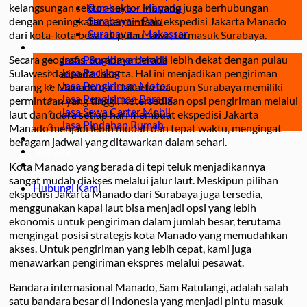
kelangsungan sektor-sektor ini, yang juga berhubungan
Surabaya – Manado
Surabaya – Palu
dengan peningkatan permintaan ekspedisi Jakarta Manado
Surabaya – Makassar
dari kota-kota besar di pulau Jawa, termasuk Surabaya.
Jasa
Secara geografis, Surabaya berada lebih dekat dengan pulau
Jasa Pengiriman Mobil
Jasa Packing
Sulawesi daripada Jakarta. Hal ini menjadikan pengiriman
Jasa Pengiriman Motor
barang ke Manado dari Jakarta maupun Surabaya memiliki
Jasa Pengiriman Barang
permintaan yang tinggi. Ketersediaan opsi pengiriman melalui
Jasa Sewa Carter Mobil
laut dan udara setiap hari membuat ekspedisi Jakarta
Jasa Pindahan Rumah
Manado menjadi lebih mudah dan tepat waktu, mengingat
Blog
beragam jadwal yang ditawarkan dalam sehari.
Tentang
Syarat Ketentuan
Kota Manado yang berada di tepi teluk menjadikannya
sangat mudah diakses melalui jalur laut. Meskipun pilihan
Hubungi Kami
ekspedisi Jakarta Manado dari Surabaya juga tersedia,
menggunakan kapal laut bisa menjadi opsi yang lebih
ekonomis untuk pengiriman dalam jumlah besar, terutama
mengingat posisi strategis kota Manado yang memudahkan
akses. Untuk pengiriman yang lebih cepat, kami juga
menawarkan pengiriman ekspres melalui pesawat.
Bandara internasional Manado, Sam Ratulangi, adalah salah
satu bandara besar di Indonesia yang menjadi pintu masuk