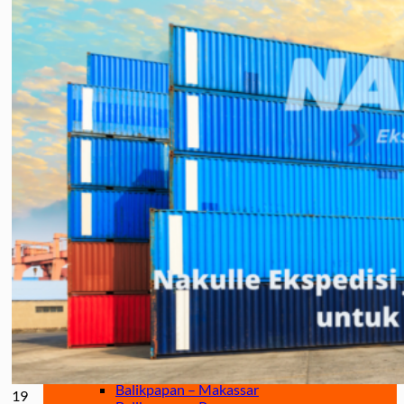
Jakarta – Gorontalo
Jakarta – Samarinda
Makassar
Makassar – Balikpapan
Makassar – Samarinda
Makassar – Ambon
Makassar – Halmahera Tengah
Makassar – Manado
Makassar – Ternate
Makassar – Biak
Makassar – Timika
Makassar – Fakfak
Makassar – Tual
Makassar – Jayapura
Makassar – Kaimana
Makassar – Sorong
Makassar – Manokwari
Makassar – Merauke
Makassar – Nabire
Makassar – Papua
Makassar – Serui
Balikpapan
Balikpapan – Makassar
19