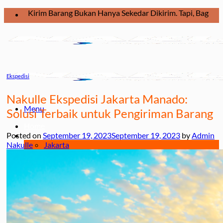
Skip
rim Barang Bukan Hanya Sekedar Dikirim. Tapi, Bagaimana Barang
to
content
Ekspedisi
Nakulle Ekspedisi Jakarta Manado:
Menu
Solusi Terbaik untuk Pengiriman Barang
Home
Posted on
September 19, 2023
September 19, 2023
by
Admin
Ekspedisi
Nakulle
Jakarta
Jakarta – Kendari
Jakarta – Balikpapan
Jakarta – Makassar
Jakarta – Manado
Jakarta – Palu
Jakarta – Papua
Jakarta – Ternate
Jakarta – Tarakan