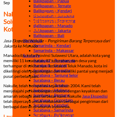
Balikpapan – Papua
Sep
Balikpapan – Ternate
Balikpapan – Kendari
Nakulle Ekspedisi Jakarta Manado:
Balikpapan – Surabaya
Solusi Pengiriman Barang Terbaik ke
Balikpapan – Semarang
Balikpapan – Manado
Kota Manado
Balikpapan – Jakarta
Balikpapan – Bali
Samarinda
Jasa Ekspedisi Nakulle – Pengiriman Barang Terpercaya dari
Samarinda – Kendari
Jakarta ke Manado
Samarinda – Makassar
Manado, ibu kota Provinsi Sulawesi Utara, adalah kota yang
Surabaya
Surabaya – Tenggarong
memiliki 11 kecamatan, 87 kelurahan, dan desa yang
Surabaya – Grogot
terhampar di sekitarnya. Terletak di Teluk Manado, kota ini
Surabaya – Sangatta
dikelilingi oleh pegunungan dan memiliki pantai yang menjadi
Surabaya – Tanjung Selor
pusat perbelanjaan.
Surabaya – Berau
Surabaya – Tarakan
Nakulle, telah beroperasi sejak tahun 2004. Kami telah
Surabaya – Malinau
menjelajahi perkembangan industri dengan keyakinan dan
Surabaya – Bontang
amanah sebagai aset terbesar kami. Nakulle
Jasa Ekspedisi
Surabaya – Gorontalo
telah dipercaya untuk melakukan berbagai pengiriman dari
Surabaya – Kendari
berbagai daerah di seluruh Indonesia.
Surabaya – Samarinda
Surabaya – Balikpapan
Layanan Ekspedisi Terbaik dari Nakulle