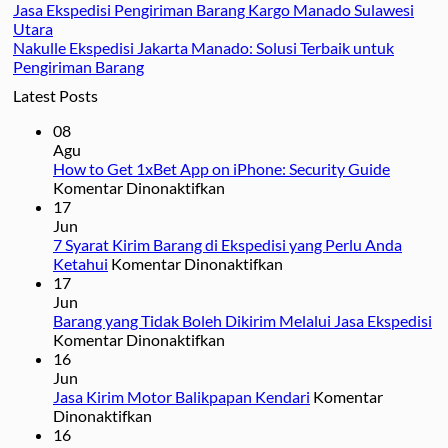
Jasa Ekspedisi Pengiriman Barang Kargo Manado Sulawesi
Utara
Nakulle Ekspedisi Jakarta Manado: Solusi Terbaik untuk
Pengiriman Barang
Latest Posts
08
Agu
How to Get 1xBet App on iPhone: Security Guide
pada
Komentar Dinonaktifkan
How
17
to
Jun
Get
7 Syarat Kirim Barang di Ekspedisi yang Perlu Anda
1xBet
pada
Ketahui
Komentar Dinonaktifkan
App
7
17
on
Syarat
Jun
iPhone:
Kirim
Barang yang Tidak Boleh Dikirim Melalui Jasa Ekspedisi
Security
pada
Barang
Komentar Dinonaktifkan
Guide
Barang
di
16
yang
Ekspedisi
Jun
Tidak
yang
Jasa Kirim Motor Balikpapan Kendari
Komentar
pada
Boleh
Perlu
Dinonaktifkan
Jasa
Dikirim
Anda
16