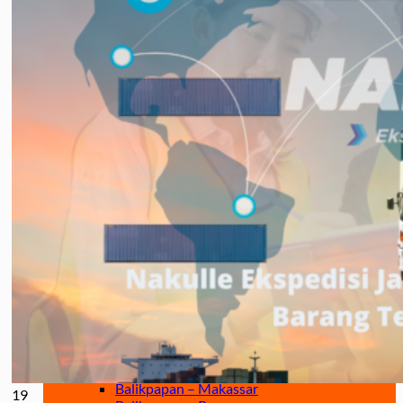
Jakarta – Gorontalo
Jakarta – Samarinda
Makassar
Makassar – Balikpapan
Makassar – Samarinda
Makassar – Ambon
Makassar – Halmahera Tengah
Makassar – Manado
Makassar – Ternate
Makassar – Biak
Makassar – Timika
Makassar – Fakfak
Makassar – Tual
Makassar – Jayapura
Makassar – Kaimana
Makassar – Sorong
Makassar – Manokwari
Makassar – Merauke
Makassar – Nabire
Makassar – Papua
Makassar – Serui
Balikpapan
Balikpapan – Makassar
19