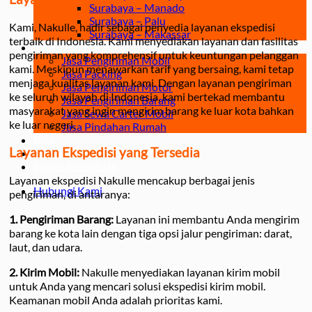
Surabaya – Manado
Surabaya – Palu
Kami, Nakulle, hadir sebagai penyedia layanan ekspedisi
Surabaya – Makassar
terbaik di Indonesia. Kami menyediakan layanan dan fasilitas
Jasa
pengiriman yang komprehensif untuk keuntungan pelanggan
Jasa Pengiriman Mobil
kami. Meskipun menawarkan tarif yang bersaing, kami tetap
Jasa Packing
menjaga kualitas layanan kami. Dengan layanan pengiriman
Jasa Pengiriman Motor
ke seluruh wilayah di Indonesia, kami bertekad membantu
Jasa Pengiriman Barang
masyarakat yang ingin mengirim barang ke luar kota bahkan
Jasa Sewa Carter Mobil
ke luar negeri.
Jasa Pindahan Rumah
Blog
Layanan Ekspedisi yang Tersedia
Tentang
Syarat Ketentuan
Layanan ekspedisi Nakulle mencakup berbagai jenis
Hubungi Kami
pengiriman, di antaranya:
1. Pengiriman Barang:
Layanan ini membantu Anda mengirim
barang ke kota lain dengan tiga opsi jalur pengiriman: darat,
laut, dan udara.
2. Kirim Mobil:
Nakulle menyediakan layanan kirim mobil
untuk Anda yang mencari solusi ekspedisi kirim mobil.
Keamanan mobil Anda adalah prioritas kami.