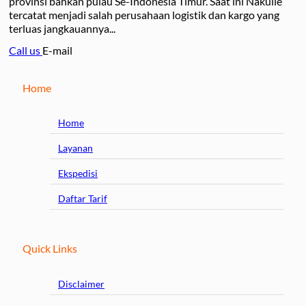
provinsi bahkan pulau Se-Indonesia Timur. Saat ini Nakulle
tercatat menjadi salah perusahaan logistik dan kargo yang
terluas jangkauannya...
Call us
E-mail
Home
Home
Layanan
Ekspedisi
Daftar Tarif
Quick Links
Disclaimer