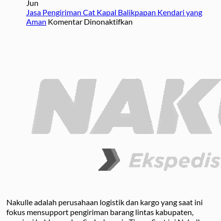
Kirim
Melalui
Ketahui
Jun
Motor
Jasa
Jasa Pengiriman Cat Kapal Balikpapan Kendari yang
Balikpapan
Ekspedisi
pada
Aman
Komentar Dinonaktifkan
Kendari
Jasa
Pengiriman
Cat
Kapal
Balikpapan
Kendari
yang
Aman
Nakulle adalah perusahaan logistik dan kargo yang saat ini
fokus mensupport pengiriman barang lintas kabupaten,