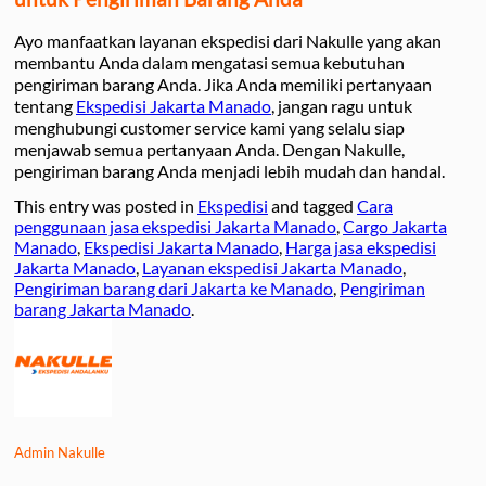
Ayo manfaatkan layanan ekspedisi dari Nakulle yang akan
membantu Anda dalam mengatasi semua kebutuhan
pengiriman barang Anda. Jika Anda memiliki pertanyaan
tentang
Ekspedisi Jakarta Manado
, jangan ragu untuk
menghubungi customer service kami yang selalu siap
menjawab semua pertanyaan Anda. Dengan Nakulle,
pengiriman barang Anda menjadi lebih mudah dan handal.
This entry was posted in
Ekspedisi
and tagged
Cara
penggunaan jasa ekspedisi Jakarta Manado
,
Cargo Jakarta
Manado
,
Ekspedisi Jakarta Manado
,
Harga jasa ekspedisi
Jakarta Manado
,
Layanan ekspedisi Jakarta Manado
,
Pengiriman barang dari Jakarta ke Manado
,
Pengiriman
barang Jakarta Manado
.
Admin Nakulle